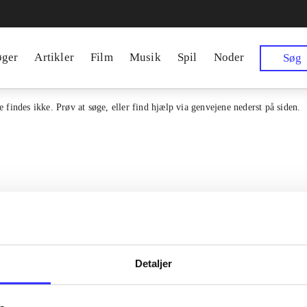
øger
Artikler
Film
Musik
Spil
Noder
Søg
 findes ikke. Prøv at søge, eller find hjælp via genvejene nederst på siden.
Detaljer
en samlet indgang til alle danske
Kontakt os
erialer og til hvad der udgives i
Om Bibliotek.d