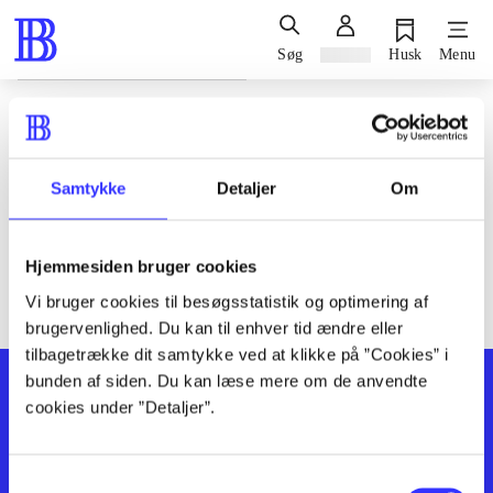
Søg
Log ind
Husk
Menu
Siden blev ikke fundet
Den ønskede side findes ikke. Prøv at søge, eller find hjælp via
Samtykke
Detaljer
Om
genvejene nederst på siden.
Hjemmesiden bruger cookies
Vi bruger cookies til besøgsstatistik og optimering af
brugervenlighed. Du kan til enhver tid ændre eller
tilbagetrække dit samtykke ved at klikke på ”Cookies” i
bunden af siden. Du kan læse mere om de anvendte
cookies under ”Detaljer”.
Samtykkevalg