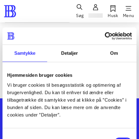
Søg
Log ind
Husk
Menu
Siden blev ikke fundet
Den ønskede side findes ikke. Prøv at søge, eller find hjælp via
Samtykke
Detaljer
Om
genvejene nederst på siden.
Hjemmesiden bruger cookies
Vi bruger cookies til besøgsstatistik og optimering af
brugervenlighed. Du kan til enhver tid ændre eller
tilbagetrække dit samtykke ved at klikke på ”Cookies” i
bunden af siden. Du kan læse mere om de anvendte
cookies under ”Detaljer”.
Samtykkevalg