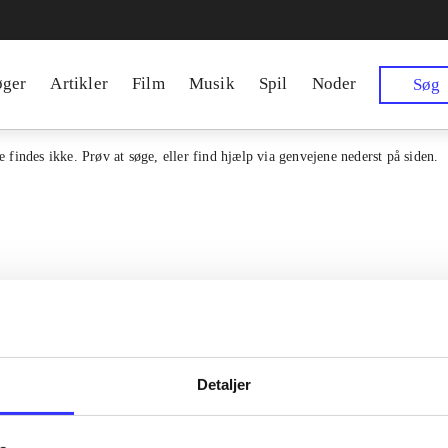
øger
Artikler
Film
Musik
Spil
Noder
Søg
 findes ikke. Prøv at søge, eller find hjælp via genvejene nederst på siden.
Detaljer
Kontakt os
en samlet indgang til alle danske
erialer og til hvad der udgives i
Om Bibliotek.d