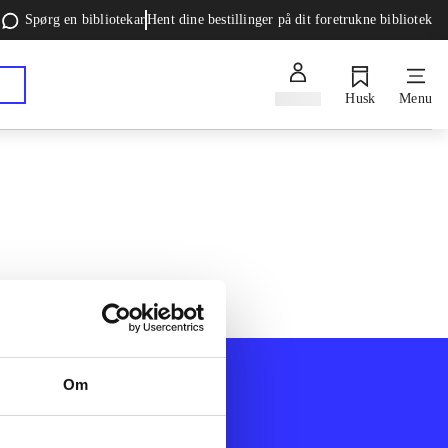
Spørg en bibliotekar
Hent dine bestillinger på dit foretrukne bibliotek
Log ind
Husk
Menu
Om
Afdelinger
k
Bøger