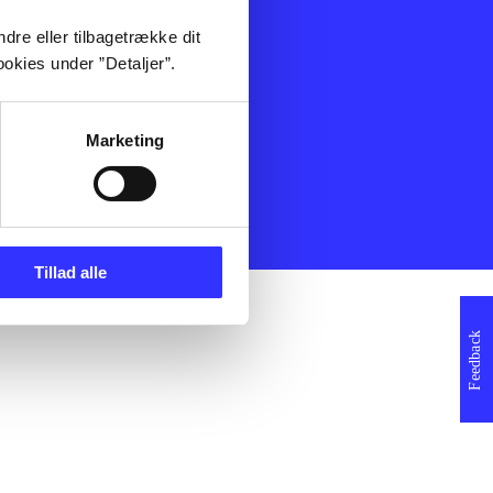
ning
Artikler
dre eller tilbagetrække dit
Film
okies under ”Detaljer”.
Musik
Spil
Noder
Marketing
erklæring
Tillad alle
Feedback