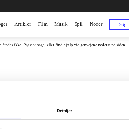
øger
Artikler
Film
Musik
Spil
Noder
Søg
 findes ikke. Prøv at søge, eller find hjælp via genvejene nederst på siden.
Detaljer
en samlet indgang til alle danske
Kontakt os
erialer og til hvad der udgives i
Om Bibliotek.d