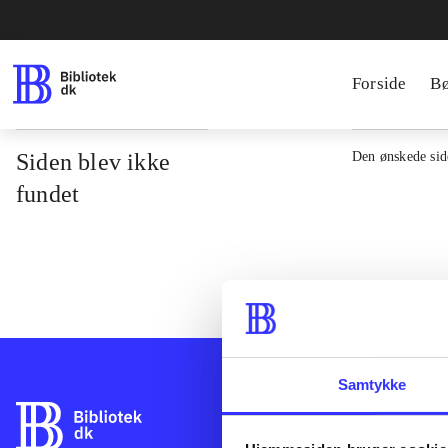
Forside
B
Siden blev ikke
Den ønskede side
fundet
Samtykke
Bibliotek.dk er 
bibliotekers mat