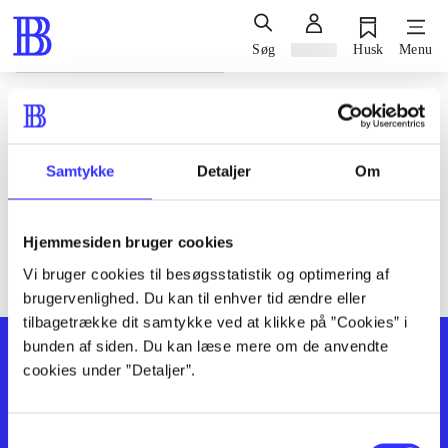
Søg
Log ind
Husk
Menu
Siden blev ikke fundet
Den ønskede side findes ikke. Prøv at søge, eller find hjælp via
Samtykke
Detaljer
Om
genvejene nederst på siden.
Hjemmesiden bruger cookies
Vi bruger cookies til besøgsstatistik og optimering af
brugervenlighed. Du kan til enhver tid ændre eller
tilbagetrække dit samtykke ved at klikke på ”Cookies” i
bunden af siden. Du kan læse mere om de anvendte
cookies under ”Detaljer”.
Samtykkevalg