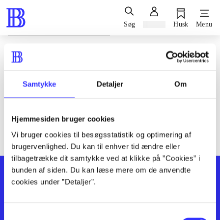
Søg
Log ind
Husk
Menu
Siden blev ikke fundet
Den ønskede side findes ikke. Prøv at søge, eller find hjælp via
Samtykke
Detaljer
Om
genvejene nederst på siden.
Hjemmesiden bruger cookies
Vi bruger cookies til besøgsstatistik og optimering af
brugervenlighed. Du kan til enhver tid ændre eller
tilbagetrække dit samtykke ved at klikke på ”Cookies” i
bunden af siden. Du kan læse mere om de anvendte
cookies under ”Detaljer”.
Samtykkevalg