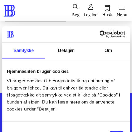
Søg
Log ind
Husk
Menu
Siden blev ikke fundet
Den ønskede side findes ikke. Prøv at søge, eller find hjælp via
Samtykke
Detaljer
Om
genvejene nederst på siden.
Hjemmesiden bruger cookies
Vi bruger cookies til besøgsstatistik og optimering af
brugervenlighed. Du kan til enhver tid ændre eller
tilbagetrække dit samtykke ved at klikke på ”Cookies” i
bunden af siden. Du kan læse mere om de anvendte
cookies under ”Detaljer”.
Samtykkevalg