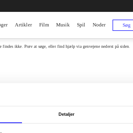
øger
Artikler
Film
Musik
Spil
Noder
Søg
 findes ikke. Prøv at søge, eller find hjælp via genvejene nederst på siden.
Detaljer
en samlet indgang til alle danske
Kontakt os
erialer og til hvad der udgives i
Om Bibliotek.d