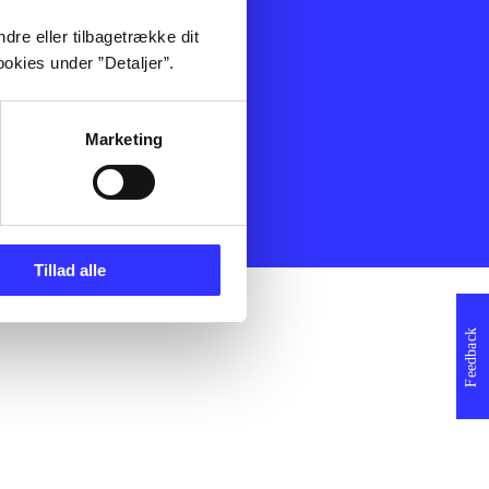
ning
Artikler
dre eller tilbagetrække dit
Film
okies under ”Detaljer”.
Musik
Spil
Noder
Marketing
erklæring
Tillad alle
Feedback