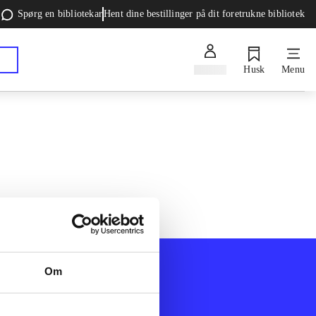
Spørg en bibliotekar
Hent dine bestillinger på dit foretrukne bibliotek
Log ind
Husk
Menu
Om
Afdelinger
k
Bøger