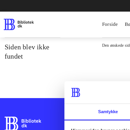
Forside
B
Siden blev ikke
Den ønskede side
fundet
Samtykke
Bibliotek.dk er 
bibliotekers mat