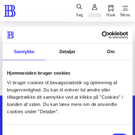
Søg
Log ind
Husk
Menu
Siden blev ikke fundet
Den ønskede side findes ikke. Prøv at søge, eller find hjælp via
Samtykke
Detaljer
Om
genvejene nederst på siden.
Hjemmesiden bruger cookies
Vi bruger cookies til besøgsstatistik og optimering af
brugervenlighed. Du kan til enhver tid ændre eller
tilbagetrække dit samtykke ved at klikke på ”Cookies” i
bunden af siden. Du kan læse mere om de anvendte
cookies under ”Detaljer”.
Samtykkevalg