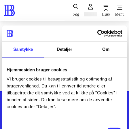
Søg
Log ind
Husk
Menu
Siden blev ikke fundet
Den ønskede side findes ikke. Prøv at søge, eller find hjælp via
Samtykke
Detaljer
Om
genvejene nederst på siden.
Hjemmesiden bruger cookies
Vi bruger cookies til besøgsstatistik og optimering af
brugervenlighed. Du kan til enhver tid ændre eller
tilbagetrække dit samtykke ved at klikke på ”Cookies” i
bunden af siden. Du kan læse mere om de anvendte
cookies under ”Detaljer”.
Samtykkevalg