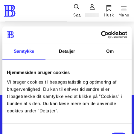
Søg
Log ind
Husk
Menu
Siden blev ikke fundet
Den ønskede side findes ikke. Prøv at søge, eller find hjælp via
Samtykke
Detaljer
Om
genvejene nederst på siden.
Hjemmesiden bruger cookies
Vi bruger cookies til besøgsstatistik og optimering af
brugervenlighed. Du kan til enhver tid ændre eller
tilbagetrække dit samtykke ved at klikke på ”Cookies” i
bunden af siden. Du kan læse mere om de anvendte
cookies under ”Detaljer”.
Samtykkevalg