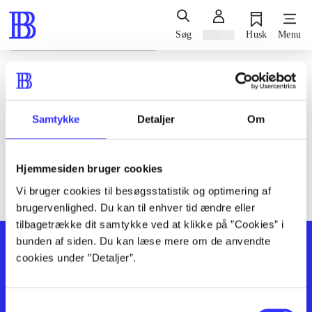
Søg
Log ind
Husk
Menu
Siden blev ikke fundet
Den ønskede side findes ikke. Prøv at søge, eller find hjælp via
Samtykke
Detaljer
Om
genvejene nederst på siden.
Hjemmesiden bruger cookies
Vi bruger cookies til besøgsstatistik og optimering af
brugervenlighed. Du kan til enhver tid ændre eller
tilbagetrække dit samtykke ved at klikke på ”Cookies” i
bunden af siden. Du kan læse mere om de anvendte
cookies under ”Detaljer”.
Samtykkevalg