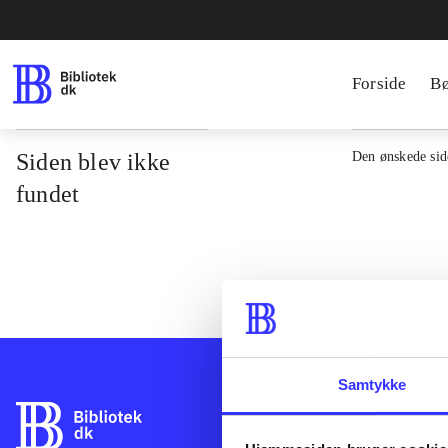
Forside
B
Siden blev ikke
Den ønskede side
fundet
Samtykke
Bibliotek.dk er 
bibliotekers mat