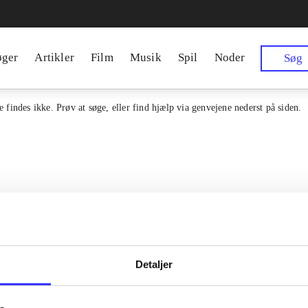
øger
Artikler
Film
Musik
Spil
Noder
Søg
 findes ikke. Prøv at søge, eller find hjælp via genvejene nederst på siden.
Detaljer
Kontakt os
en samlet indgang til alle danske
erialer og til hvad der udgives i
Om Bibliotek.d