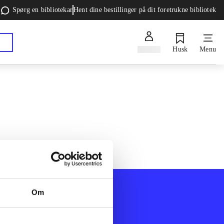
Spørg en bibliotekar
Hent dine bestillinger på dit foretrukne bibliotek
Log ind
Husk
Menu
Om
Afdelinger
k
Bøger