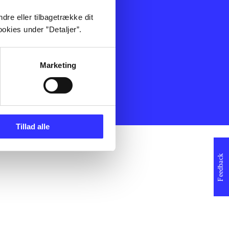
ning
Artikler
dre eller tilbagetrække dit
Film
okies under ”Detaljer”.
Musik
Spil
Noder
Marketing
erklæring
Tillad alle
Feedback