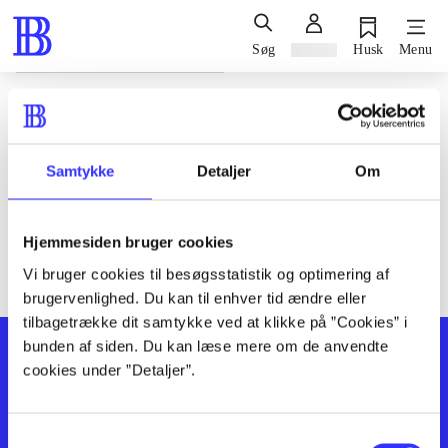
Søg
Log ind
Husk
Menu
Siden blev ikke fundet
Den ønskede side findes ikke. Prøv at søge, eller find hjælp via
Samtykke
Detaljer
Om
genvejene nederst på siden.
Hjemmesiden bruger cookies
Vi bruger cookies til besøgsstatistik og optimering af
brugervenlighed. Du kan til enhver tid ændre eller
tilbagetrække dit samtykke ved at klikke på ”Cookies” i
bunden af siden. Du kan læse mere om de anvendte
cookies under ”Detaljer”.
Samtykkevalg