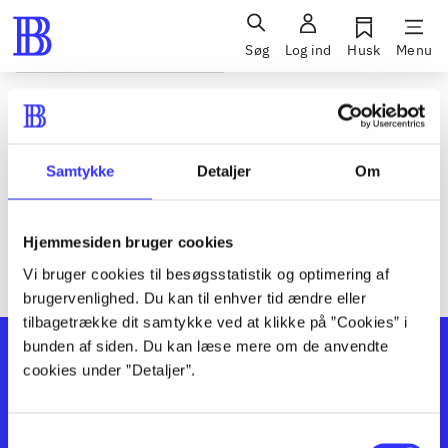
Søg
Log ind
Husk
Menu
Siden blev ikke fundet
Den ønskede side findes ikke. Prøv at søge, eller find hjælp via
Samtykke
Detaljer
Om
genvejene nederst på siden.
Hjemmesiden bruger cookies
Vi bruger cookies til besøgsstatistik og optimering af
brugervenlighed. Du kan til enhver tid ændre eller
tilbagetrække dit samtykke ved at klikke på ”Cookies” i
bunden af siden. Du kan læse mere om de anvendte
cookies under ”Detaljer”.
Samtykkevalg