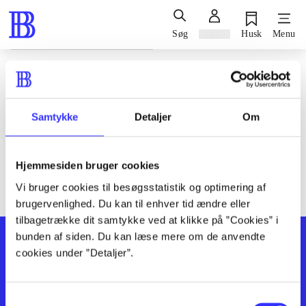
Søg
Log ind
Husk
Menu
Siden blev ikke fundet
Den ønskede side findes ikke. Prøv at søge, eller find hjælp via
Samtykke
Detaljer
Om
genvejene nederst på siden.
Hjemmesiden bruger cookies
Vi bruger cookies til besøgsstatistik og optimering af
brugervenlighed. Du kan til enhver tid ændre eller
tilbagetrække dit samtykke ved at klikke på ”Cookies” i
bunden af siden. Du kan læse mere om de anvendte
cookies under ”Detaljer”.
Samtykkevalg