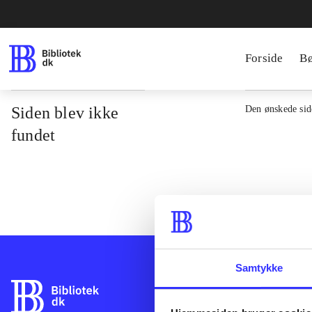
Forside
B
Siden blev ikke
Den ønskede side
fundet
Samtykke
Bibliotek.dk er 
bibliotekers mat