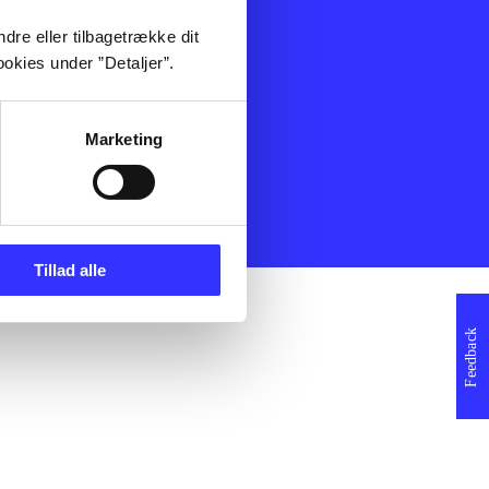
ning
Artikler
dre eller tilbagetrække dit
Film
okies under ”Detaljer”.
Musik
Spil
Noder
Marketing
erklæring
Tillad alle
Feedback