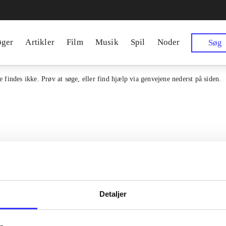
øger
Artikler
Film
Musik
Spil
Noder
Søg
 findes ikke. Prøv at søge, eller find hjælp via genvejene nederst på siden.
Detaljer
en samlet indgang til alle danske
Kontakt os
erialer og til hvad der udgives i
Om Bibliotek.d