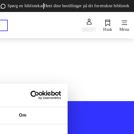
Spørg en bibliotekar
Hent dine bestillinger på dit foretrukne bibliotek
Log ind
Husk
Menu
Om
Afdelinger
k
Bøger