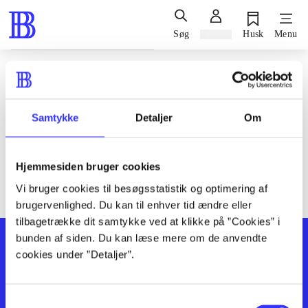
Søg
Log ind
Husk
Menu
Siden blev ikke fundet
Den ønskede side findes ikke. Prøv at søge, eller find hjælp via
Samtykke
Detaljer
Om
genvejene nederst på siden.
Hjemmesiden bruger cookies
Vi bruger cookies til besøgsstatistik og optimering af
brugervenlighed. Du kan til enhver tid ændre eller
tilbagetrække dit samtykke ved at klikke på ”Cookies” i
bunden af siden. Du kan læse mere om de anvendte
cookies under ”Detaljer”.
Samtykkevalg