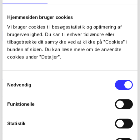
Hjemmesiden bruger cookies
Vi bruger cookies til besøgsstatistik og optimering af
brugervenlighed. Du kan til enhver tid ændre eller
tilbagetrække dit samtykke ved at klikke på ”Cookies” i
Forside
Bøger
Artikler
Film
Musik
Spil
Noder
Søg
bunden af siden. Du kan læse mere om de anvendte
Søg
cookies under ”Detaljer”.
Log ind
Husk
Samtykkevalg
Nødvendig
Menu
Funktionelle
Siden blev ikke fundet
Statistik
Den ønskede side findes ikke. Prøv at søge, eller find hjælp via
genvejene nederst på siden.