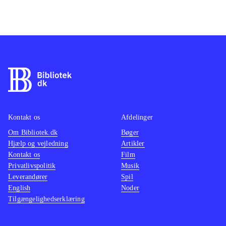
Kontakt os
Afdelinger
Om Bibliotek.dk
Bøger
Hjælp og vejledning
Artikler
Kontakt os
Film
Privatlivspolitik
Musik
Leverandører
Spil
English
Noder
Tilgængelighedserklæring