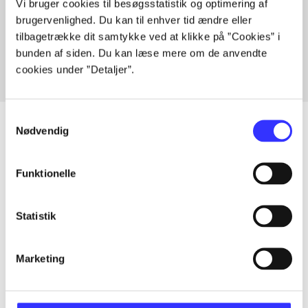
Vi bruger cookies til besøgsstatistik og optimering af
Artikler med samme emner
brugervenlighed. Du kan til enhver tid ændre eller
Fra
tilbagetrække dit samtykke ved at klikke på ”Cookies” i
bunden af siden. Du kan læse mere om de anvendte
cookies under ”Detaljer”.
Samtykkevalg
Nødvendig
Artikler
Funktionelle
Alle registrerede artikler fordelt på udgivelser
Statistik
...
Marketing
...