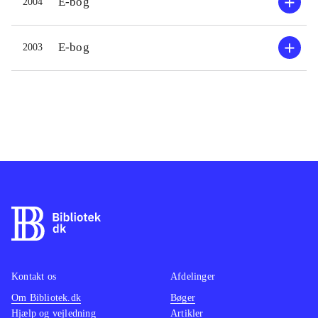
E-bog
2004
E-bog
2003
Kontakt os
Afdelinger
Om Bibliotek.dk
Bøger
Hjælp og vejledning
Artikler