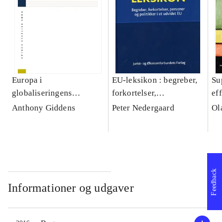
Europa i
EU-leksikon : begreber,
Su
globaliseringens
forkortelser,
ef
tidsalder
institutioner, personer og
ka
Anthony Giddens
Peter Nedergaard
Ol
politkker i et udvidet EU
Feedback
Informationer og udgaver