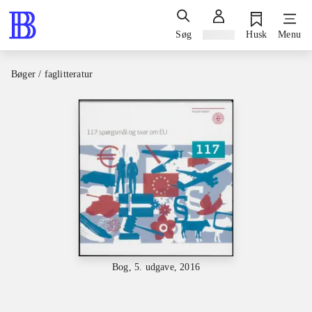
Søg
Log ind
Husk
Menu
Bøger / faglitteratur
Bog, 5. udgave, 2016