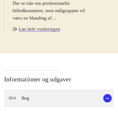
Der er tale om professionelle
billedkunstnere, men målgruppen vil
være en blanding af
kunstinteresserede og hobby-
Læs hele vurderingen
akvarelmalere, som kan bruge de
flotte illustrationer til inspiration
.
Bogen er i et tilpas stort format til at
billederne gør sig godt. Hver
kunstner præsenterer sig selv og sit
forhold til mediet på en enkelt side
efterfulgt af 7 helsides illustrationer.
Informationer og udgaver
Det er et gennemgående træk, at
motiverne har deres udspring i
Bog
2014
naturen. Måske fordi akvarelfarve har
en særlig evne til at skildre lys. Så
fugle, træer, landskaber og enkelte