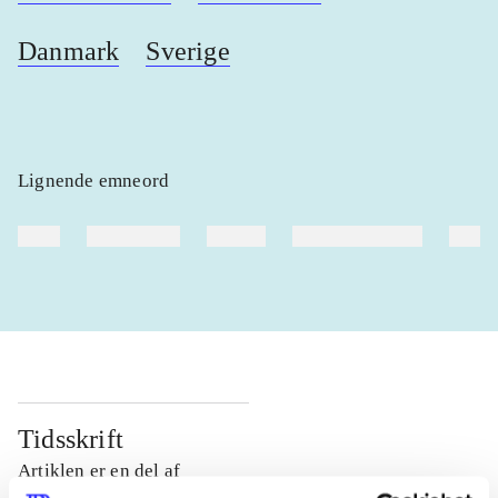
Danmark
Sverige
Lignende emneord
heste
børnebøger
ridning
hestesygdomme
vokal
Tidsskrift
Artiklen er en del af