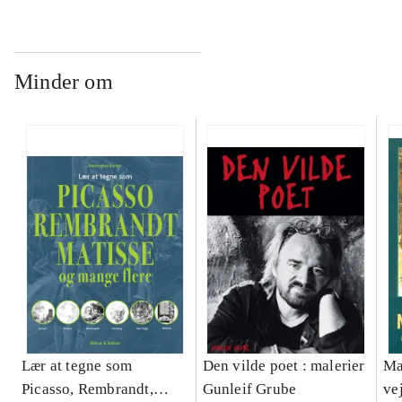
Minder om
Lær at tegne som
Den vilde poet : malerier
Ma
Picasso, Rembrandt,
Gunleif Grube
ve