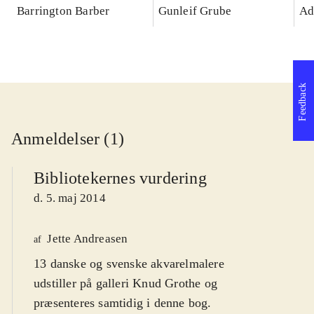
Matisse og mange flere :
sm
Barrington Barber
Gunleif Grube
Ad
lær af de kendte
ill
kunstneres teknikker og
te
kompositioner
po
Feedback
Anmeldelser (1)
Bibliotekernes vurdering
d. 5. maj 2014
Jette Andreasen
af
13 danske og svenske akvarelmalere
udstiller på galleri Knud Grothe og
præsenteres samtidig i denne bog.