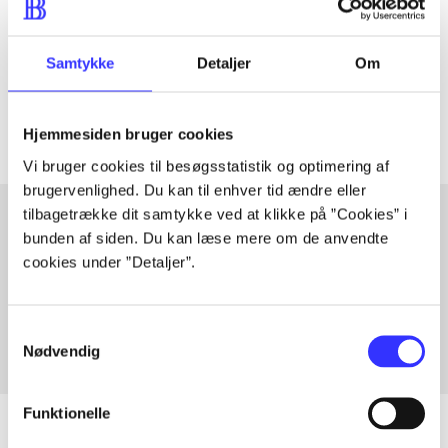
lorem ipsum dolor sit amet ...
Tidsskrift
Samtykke
Detaljer
Om
Artiklerne i
handler ofte om
Hjemmesiden bruger cookies
Vi bruger cookies til besøgsstatistik og optimering af
brugervenlighed. Du kan til enhver tid ændre eller
tilbagetrække dit samtykke ved at klikke på ”Cookies” i
bunden af siden. Du kan læse mere om de anvendte
Artikler med samme emner
cookies under ”Detaljer”.
Fra
Samtykkevalg
Nødvendig
Funktionelle