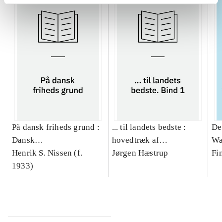
På dansk friheds grund :
... til landets bedste :
De
Dansk
hovedtræk af
Wa
Ungdomssamvirke og De
Henrik S. Nissen (f.
departementschefsstyrets
Jørgen Hæstrup
He
Fi
Ældres Råd : 1940-1945
1933)
virke 1943-45. Bind 1
ua
i 
ha
Gr
da