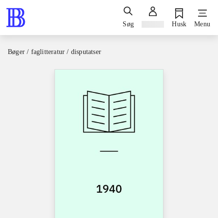
Søg
Log ind
Husk
Menu
Bøger / faglitteratur / disputatser