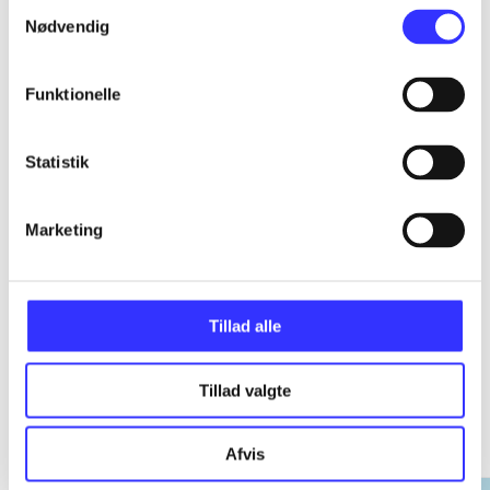
Samtykkevalg
...
Nødvendig
...
Funktionelle
...
Statistik
...
Marketing
Tillad alle
DNHs studier i besættelsestiden
Tillad valgte
Gå til serien
Afvis