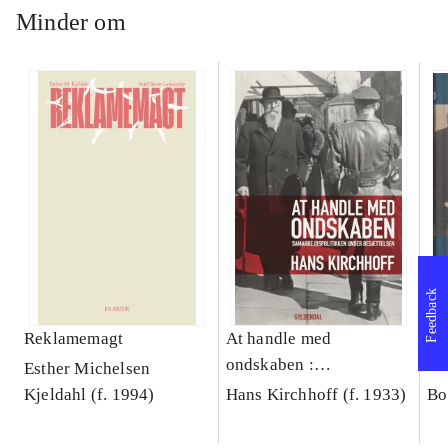
Minder om
Feedback
Reklamemagt
At handle med
Ka
ondskaben :
19
Esther Michelsen
samarbejdspolitikken
Kjeldahl (f. 1994)
Hans Kirchhoff (f. 1933)
Bo
under besættelsen