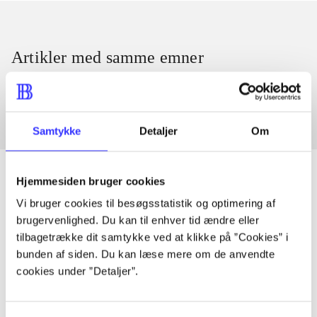
Artikler med samme emner
Fra
Samtykke
Detaljer
Om
Hjemmesiden bruger cookies
Vi bruger cookies til besøgsstatistik og optimering af
Artikler
brugervenlighed. Du kan til enhver tid ændre eller
tilbagetrække dit samtykke ved at klikke på ”Cookies” i
Alle registrerede artikler fordelt på udgivelser
bunden af siden. Du kan læse mere om de anvendte
cookies under ”Detaljer”.
...