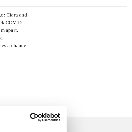
go: Ciara and
week COVID-
em apart,
 a
sees a chance