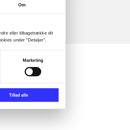
Om
dre eller tilbagetrække dit
okies under ”Detaljer”.
Marketing
Tillad alle