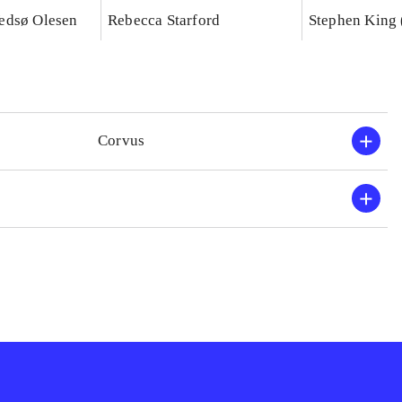
edsø Olesen
Rebecca Starford
Stephen King 
Corvus