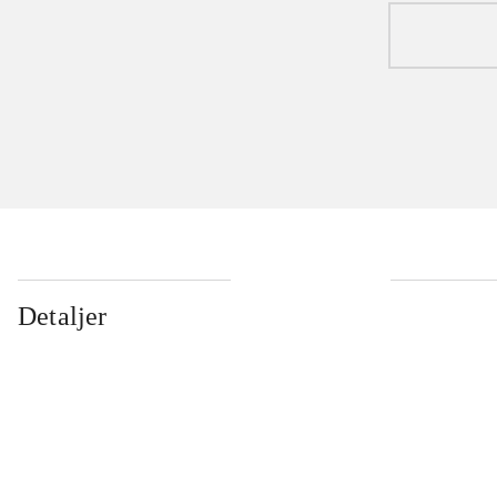
Detaljer
...
...
...
...