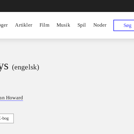
øger
Artikler
Film
Musik
Spil
Noder
Søg
ys
(engelsk)
yan Howard
E-bog