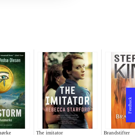
Feedback
mørke
The imitator
Brandstifter