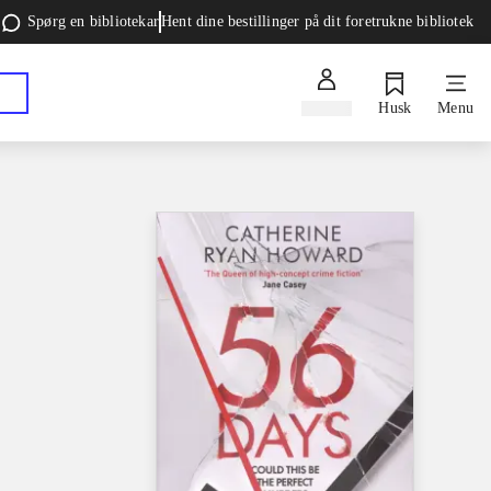
Spørg en bibliotekar
Hent dine bestillinger på dit foretrukne bibliotek
Log ind
Husk
Menu