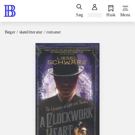
Søg
Log ind
Husk
Menu
Bøger / skønlitteratur / romaner