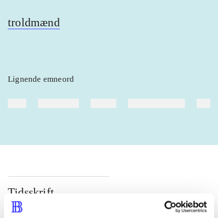
troldmænd
Lignende emneord
heste
børnebøger
ridning
hestesygdomme
vokal
Tidsskrift
Artiklen er en del af