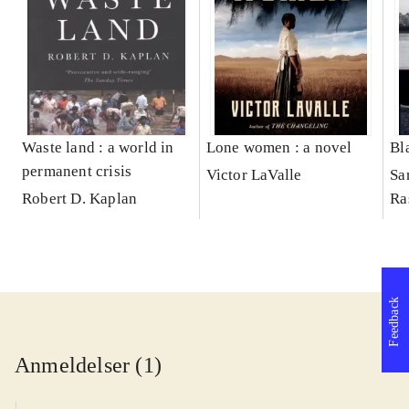
Waste land : a world in
Lone women : a novel
Bl
permanent crisis
Victor LaValle
Sa
Robert D. Kaplan
Ra
Feedback
Anmeldelser (1)