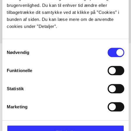
Artikler med samme emner
brugervenlighed. Du kan til enhver tid ændre eller
tilbagetrække dit samtykke ved at klikke på ”Cookies” i
Fra
bunden af siden. Du kan læse mere om de anvendte
cookies under ”Detaljer”.
Samtykkevalg
Nødvendig
Artikler
Funktionelle
Alle registrerede artikler fordelt på udgivelser
Statistik
...
Marketing
...