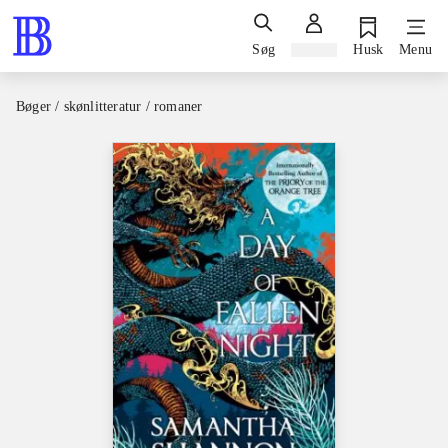
Søg
Log ind
Husk
Menu
Bøger / skønlitteratur / romaner