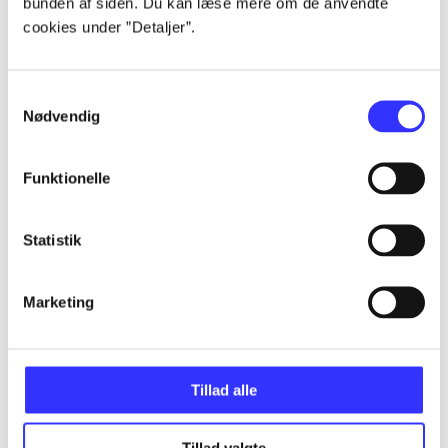
bunden af siden. Du kan læse mere om de anvendte
cookies under ”Detaljer”.
...
Samtykkevalg
Nødvendig
...
Funktionelle
...
Statistik
...
Marketing
...
Tillad alle