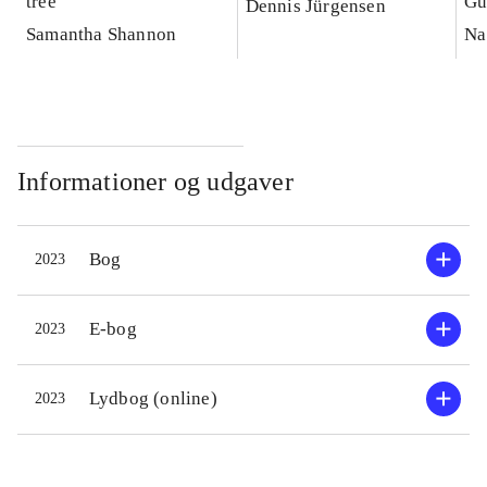
tree
Gu
Dennis Jürgensen
Samantha Shannon
Na
Informationer og udgaver
Bog
2023
E-bog
2023
Lydbog (online)
2023