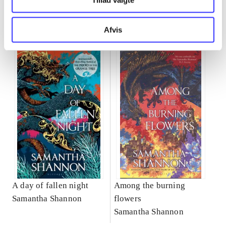
Tillad valgte
The roots of chaos
Afvis
Gå til serien
A day of fallen night
Among the burning
Samantha Shannon
flowers
Samantha Shannon