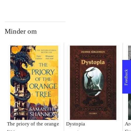
Minder om
Feedback
The priory of the orange
Dystopia
Ar