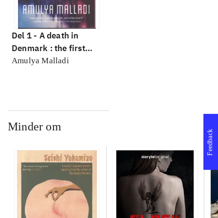
Del 1 -
A death in
Denmark : the first
Gabriel Præst novel
Amulya Malladi
Minder om
Feedback