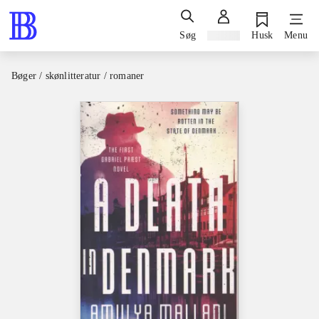
Søg
Log ind
Husk
Menu
Bøger / skønlitteratur / romaner