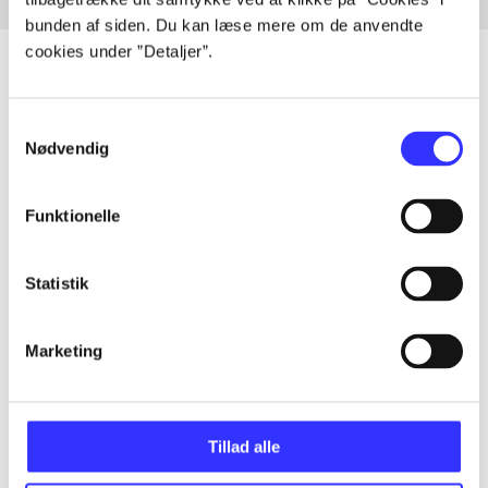
bunden af siden. Du kan læse mere om de anvendte
cookies under ”Detaljer”.
Samtykkevalg
Artikler
Nødvendig
Alle registrerede artikler fordelt på udgivelser
Funktionelle
...
Statistik
...
Marketing
...
...
Tillad alle