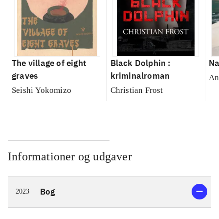
The village of eight
Black Dolphin :
Na
graves
kriminalroman
An
Seishi Yokomizo
Christian Frost
Informationer og udgaver
Bog
2023