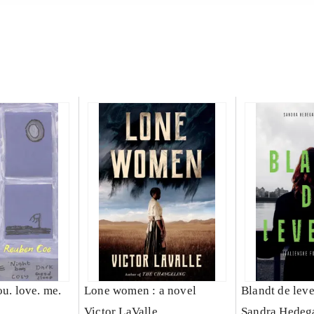
ou. love. me.
Lone women : a novel
Blandt de lev
Victor LaValle
Sandra Hedeg