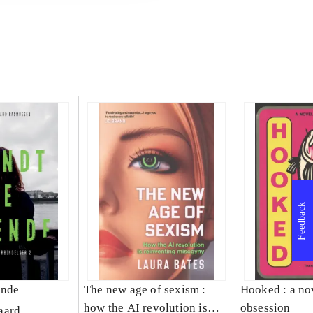
Feedback
ende
The new age of sexism :
Hooked : a no
how the AI revolution is
obsession
aard