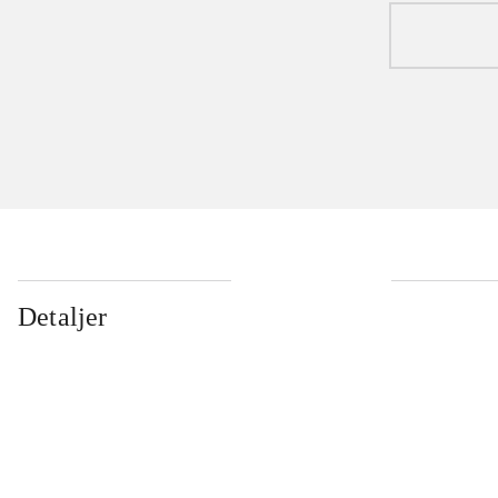
Detaljer
...
...
...
...