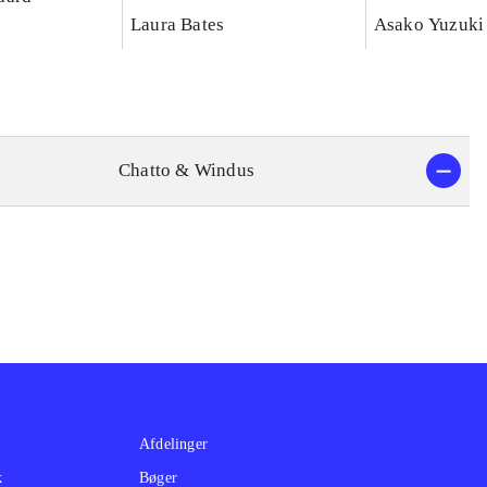
reinventing misogyny
Laura Bates
Asako Yuzuki 
Chatto & Windus
Afdelinger
k
Bøger