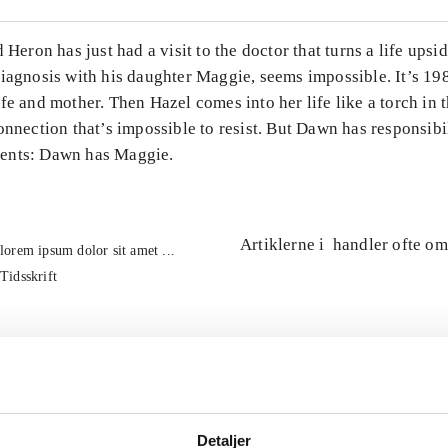
d Heron has just had a visit to the doctor that turns a life ups
diagnosis with his daughter Maggie, seems impossible. It’s 1
fe and mother. Then Hazel comes into her life like a torch in t
onnection that’s impossible to resist. But Dawn has responsibil
ents: Dawn has Maggie.
Artiklerne i
handler ofte om
lorem ipsum dolor sit amet ...
Tidsskrift
Detaljer