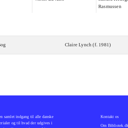
Rasmussen
Bog
Claire Lynch (f. 1981)
en samlet indgang til alle danske
Kontakt os
erialer og til hvad der udgives i
Om Bibliotek.d