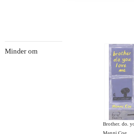
...
Minder om
Brother. do. y
Manni Coe