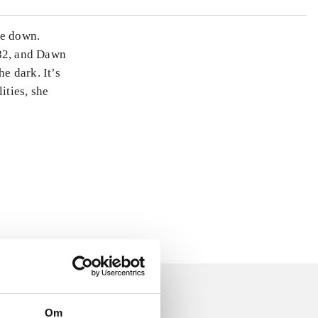
ide down.
982, and Dawn
he dark. It’s
ities, she
Om