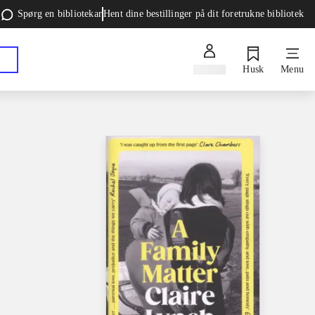
Spørg en bibliotekar
Hent dine bestillinger på dit foretrukne bibliotek
Log ind
Husk
Menu