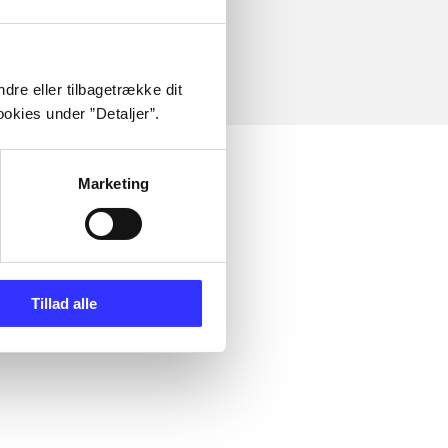
dre eller tilbagetrække dit
okies under ”Detaljer”.
Marketing
Tillad alle