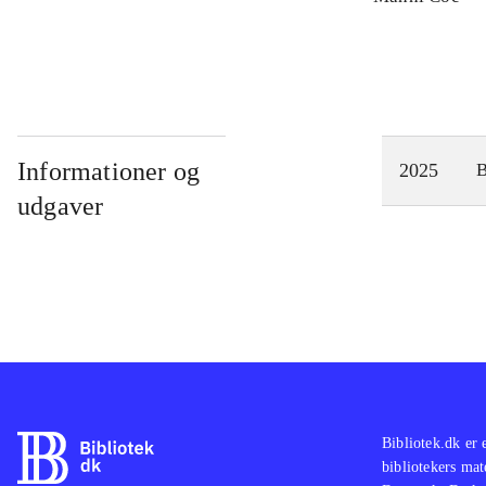
Informationer og
2025
udgaver
Bibliotek.dk er 
bibliotekers mat