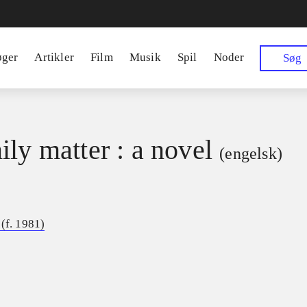
øger
Artikler
Film
Musik
Spil
Noder
Søg
ily matter : a novel
(engelsk)
(f. 1981)