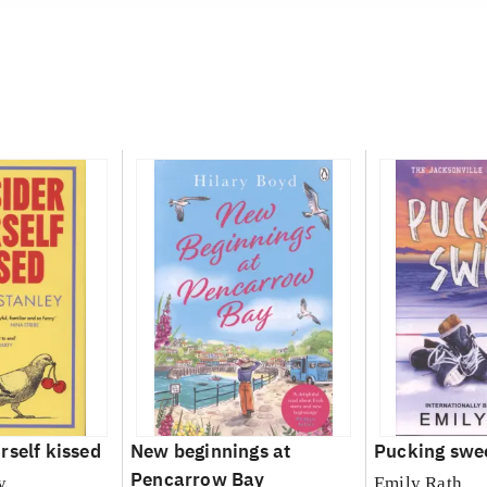
rself kissed
New beginnings at
Pucking swe
Pencarrow Bay
y
Emily Rath