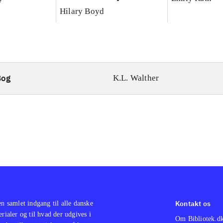
Hilary Boyd
Bog
K.L. Walther
Kontakt os
en samlet indgang til alle danske
erialer og til hvad der udgives i
Om Bibliotek.d