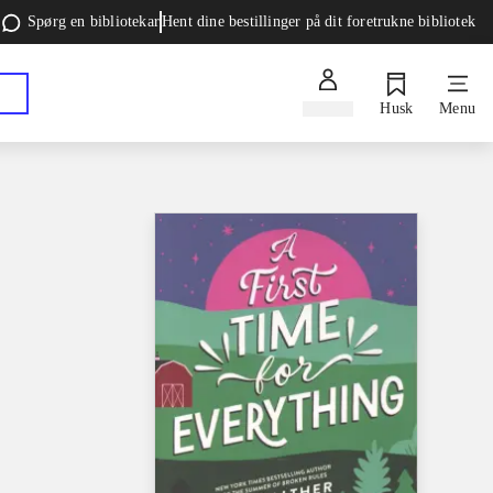
Spørg en bibliotekar
Hent dine bestillinger på dit foretrukne bibliotek
Log ind
Husk
Menu