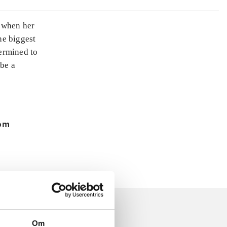
d when her
he biggest
termined to
 be a
 om
Om