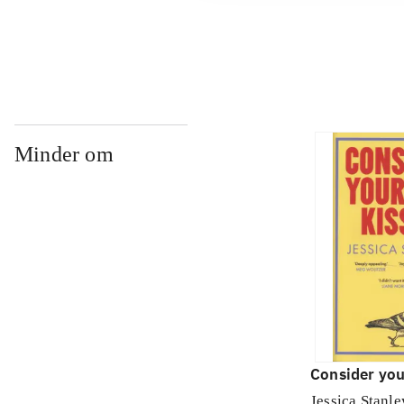
...
Minder om
Consider you
Jessica Stanle