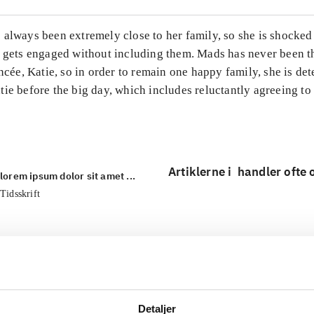
 always been extremely close to her family, so she is shocke
r gets engaged without including them. Mads has never been t
ancée, Katie, so in order to remain one happy family, she is de
ie before the big day, which includes reluctantly agreeing to
Artiklerne i
handler ofte
lorem ipsum dolor sit amet ...
Tidsskrift
Detaljer