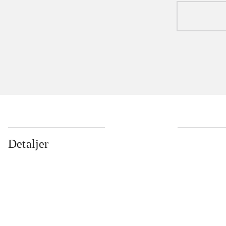
Detaljer
...
...
...
...