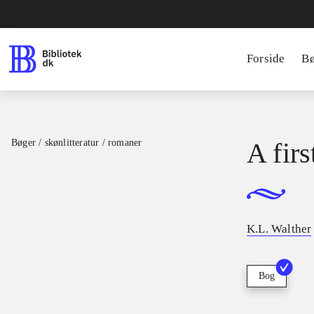
Forside
B
Bøger / skønlitteratur / romaner
A firs
K.L. Walther
Bog