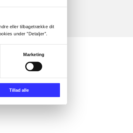
dre eller tilbagetrække dit
okies under ”Detaljer”.
Marketing
Tillad alle