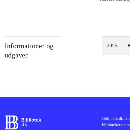
Informationer og
2025
udgaver
Bibliotek.dk er 
bibliotekers mat