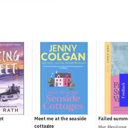
Feedback
et
Meet me at the seaside
Failed summ
cottages
Hur Heuijung