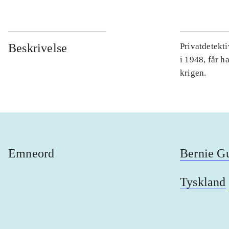
Beskrivelse
Privatdetekt
i 1948, får h
krigen.
Emneord
Bernie G
Tyskland