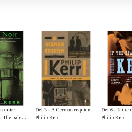
n noir :
Del 3 -
A German requiem
Del 6 -
If the 
: The pale
Philip Kerr
Philip Kerr
German