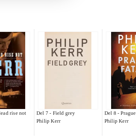
dead rise not
Del 7 -
Field grey
Del 8 -
Prague
Philip Kerr
Philip Kerr