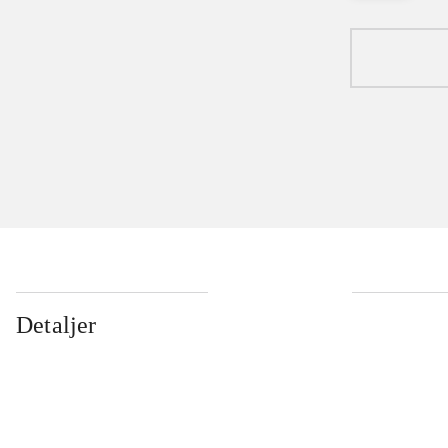
Detaljer
...
...
...
...