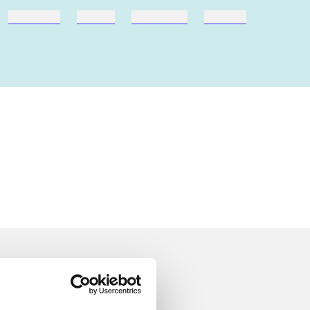
hestesport
træning
skolebøger
hesteavl