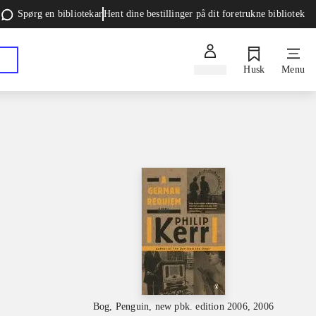
Spørg en bibliotekar
Hent dine bestillinger på dit foretrukne bibliotek
Log ind
Husk
Menu
Bog, Penguin, new pbk. edition 2006, 2006