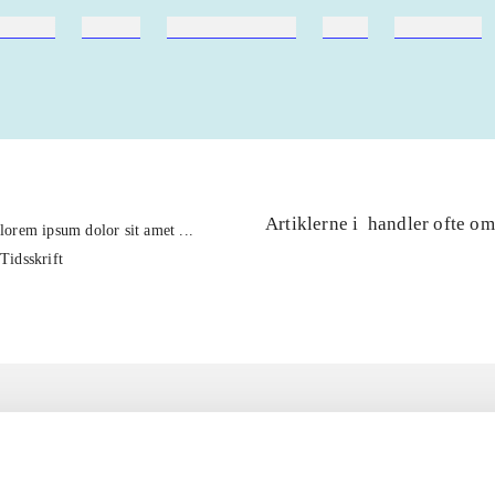
ebøger
ridning
hestesygdomme
vokal
sygdomme
Artiklerne i
handler ofte om
lorem ipsum dolor sit amet ...
Tidsskrift