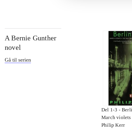
A Bernie Gunther
novel
Gå til serien
Del 1-3 -
Berli
March violets 
criminal : A 
Philip Kerr