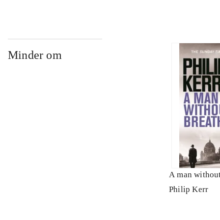
requiem
Minder om
A man without
Philip Kerr