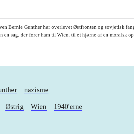
iven Bernie Gunther har overlevet Østfronten og sovjetisk fa
an en sag, der fører ham til Wien, til et hjørne af en moralsk o
unther
nazisme
Østrig
Wien
1940'erne