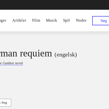
øger
Artikler
Film
Musik
Spil
Noder
Søg
rman requiem
(engelsk)
e Gunther novel
E-bog