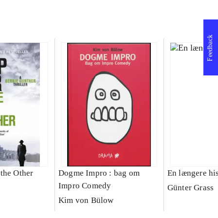
Feedback
the Other
Dogme Impro : bag om
En længere his
Impro Comedy
Günter Grass
Kim von Bülow