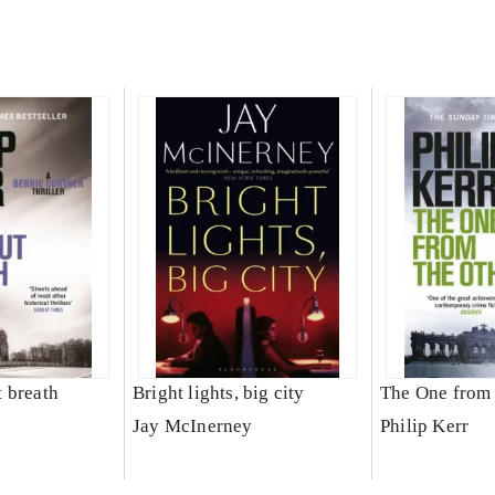
 breath
Bright lights, big city
The One from 
Jay McInerney
Philip Kerr