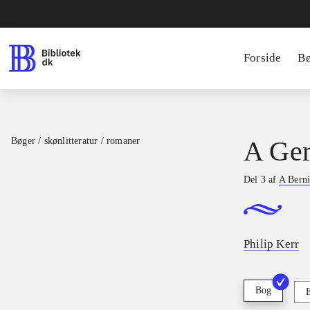
Forside
B
Bøger / skønlitteratur / romaner
A Ge
Del 3 af
A Berni
Philip Kerr
Bog