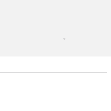
...
...