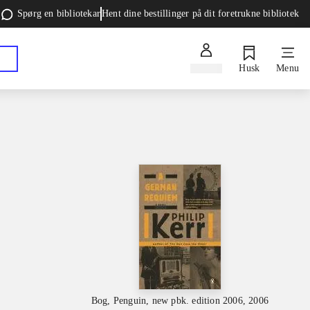
Spørg en bibliotekar
Hent dine bestillinger på dit foretrukne bibliotek
Log ind
Husk
Menu
Bog, Penguin, new pbk. edition 2006, 2006