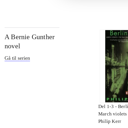
A Bernie Gunther
novel
Gå til serien
Del 1-3 -
Berli
March violets 
criminal : A 
Philip Kerr