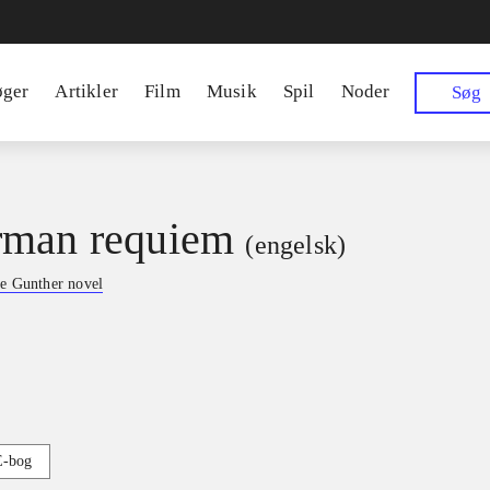
øger
Artikler
Film
Musik
Spil
Noder
Søg
rman requiem
(engelsk)
e Gunther novel
E-bog