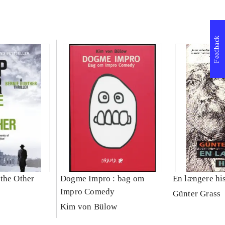
Feedback
the Other
Dogme Impro : bag om
En længere his
Impro Comedy
Günter Grass
Kim von Bülow