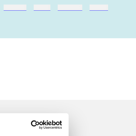
hestesport
træning
skolebøger
hesteavl