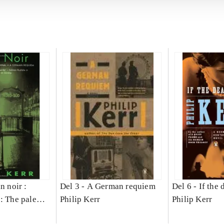
n noir :
Del 3 -
A German requiem
Del 6 -
If the 
: The pale
Philip Kerr
Philip Kerr
German