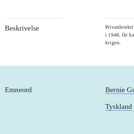
Beskrivelse
Privatdetekt
i 1948, får h
krigen.
Emneord
Bernie G
Tyskland