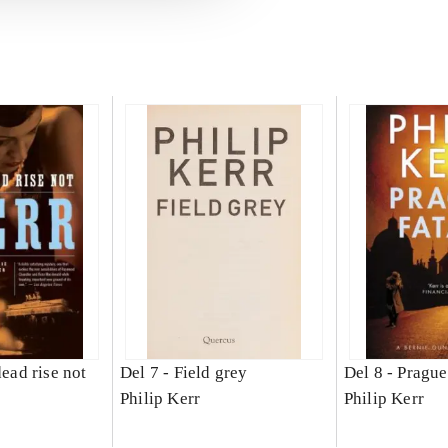
dead rise not
Del 7 -
Field grey
Del 8 -
Prague
Philip Kerr
Philip Kerr