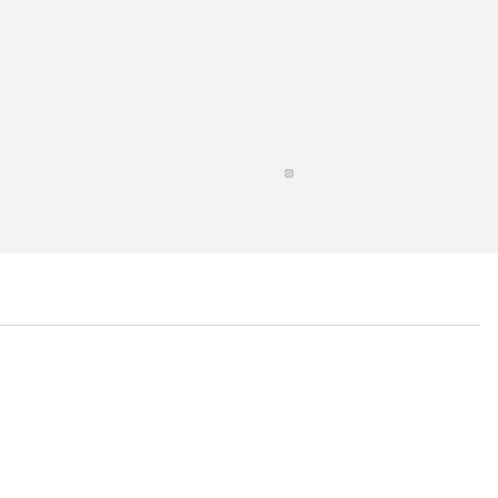
...
...