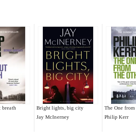
 breath
Bright lights, big city
The One from 
Jay McInerney
Philip Kerr