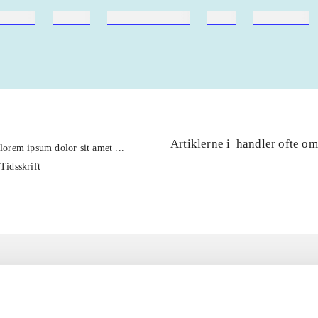
ebøger
ridning
hestesygdomme
vokal
sygdomme
Artiklerne i
handler ofte om
lorem ipsum dolor sit amet ...
Tidsskrift