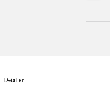
Detaljer
...
...
...
...