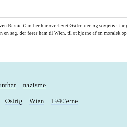
iven Bernie Gunther har overlevet Østfronten og sovjetisk fa
an en sag, der fører ham til Wien, til et hjørne af en moralsk o
unther
nazisme
Østrig
Wien
1940'erne