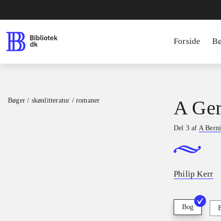
Forside
B
Bøger / skønlitteratur / romaner
A Ge
Del 3 af
A Berni
Philip Kerr
Bog