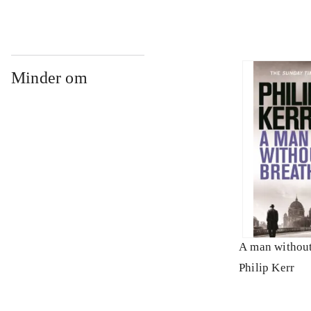
requiem
Minder om
A man without
Philip Kerr