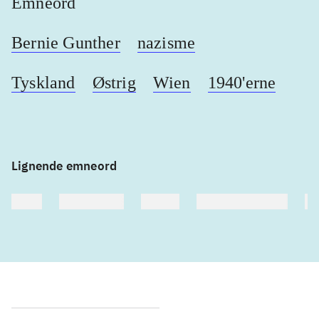
Emneord
Bernie Gunther
nazisme
Tyskland
Østrig
Wien
1940'erne
Lignende emneord
heste
børnebøger
ridning
hestesygdomme
vo