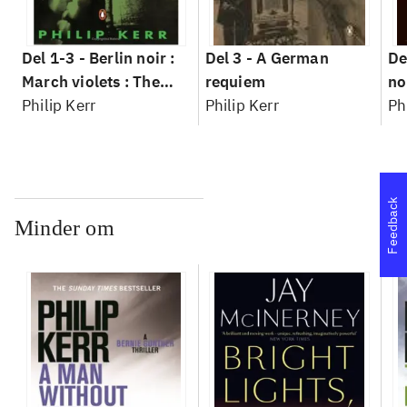
Del 1-3 -
Berlin noir :
Del 3 -
A German
De
March violets : The
requiem
no
pale criminal : A
Philip Kerr
Philip Kerr
Ph
German requiem
Feedback
Minder om