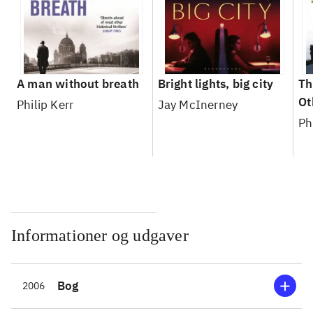
A man without breath
Bright lights, big city
Th
Ot
Philip Kerr
Jay McInerney
Ph
Informationer og udgaver
Bog
2006