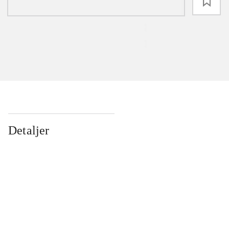
loading
Detaljer
...
...
...
...
...
...
...
...