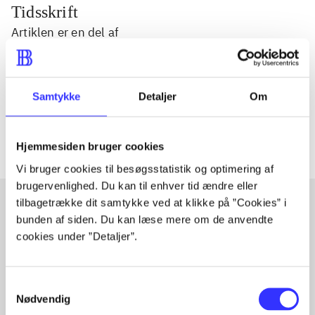
Tidsskrift
Artiklen er en del af
lorem ipsum dolor sit amet ...
Tidsskrift
Samtykke
Detaljer
Om
Artiklerne i
handler ofte om
Hjemmesiden bruger cookies
Vi bruger cookies til besøgsstatistik og optimering af
brugervenlighed. Du kan til enhver tid ændre eller
tilbagetrække dit samtykke ved at klikke på ”Cookies” i
bunden af siden. Du kan læse mere om de anvendte
Artikler med samme emner
cookies under ”Detaljer”.
Fra
Samtykkevalg
Nødvendig