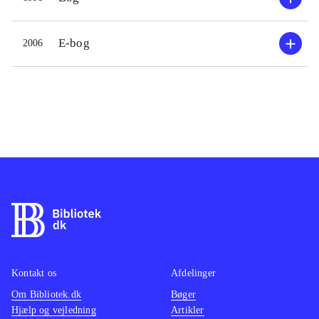
E-bog
2006
Kontakt os
Afdelinger
Om Bibliotek.dk
Bøger
Hjælp og vejledning
Artikler