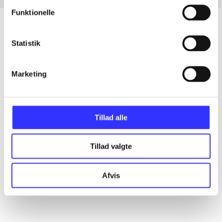
Funktionelle
Statistik
Artikler
Alle registrerede artikler fordelt på udgivelser
Marketing
...
Tillad alle
...
Tillad valgte
...
Afvis
...