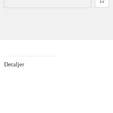
loading
Detaljer
...
...
...
...
...
...
...
...