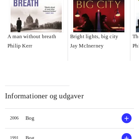
A man without breath
Bright lights, big city
Th
Philip Kerr
Jay McInerney
Ph
Informationer og udgaver
Bog
2006
Bog
1991