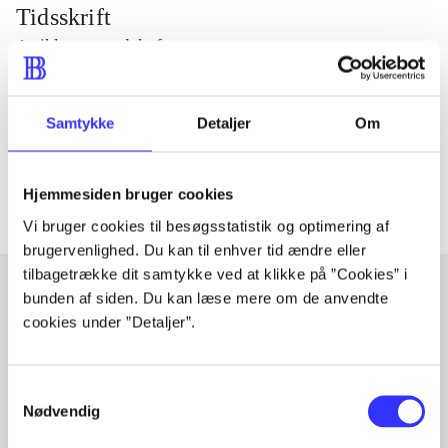
Tidsskrift
Artiklen er en del af
lorem ipsum dolor sit amet ...
Samtykke
Detaljer
Om
Tidsskrift
Artiklerne i
handler ofte om
Hjemmesiden bruger cookies
Vi bruger cookies til besøgsstatistik og optimering af
brugervenlighed. Du kan til enhver tid ændre eller
tilbagetrække dit samtykke ved at klikke på ”Cookies” i
bunden af siden. Du kan læse mere om de anvendte
cookies under ”Detaljer”.
Artikler med samme emner
Fra
Samtykkevalg
Nødvendig