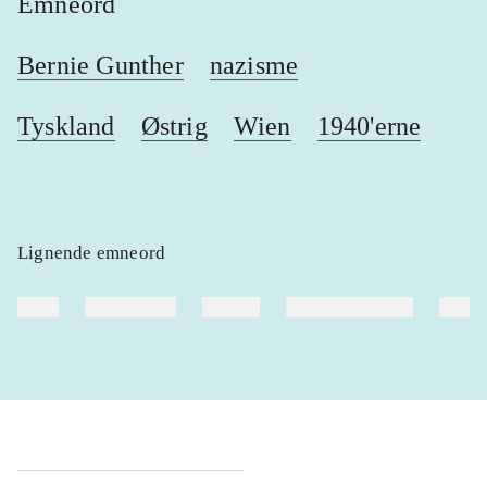
Emneord
Bernie Gunther
nazisme
Tyskland
Østrig
Wien
1940'erne
Lignende emneord
heste
børnebøger
ridning
hestesygdomme
vokal