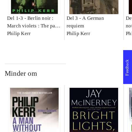
Del 1-3 -
Berlin noir :
Del 3 -
A German
De
March violets : The pale
requiem
no
criminal : A German
Philip Kerr
Philip Kerr
Ph
requiem
Feedback
Minder om