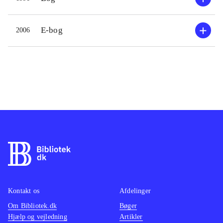
E-bog
2006
Kontakt os
Afdelinger
Om Bibliotek.dk
Bøger
Hjælp og vejledning
Artikler