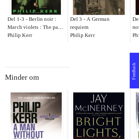
Del 1-3 -
Berlin noir :
Del 3 -
A German
De
March violets : The pale
requiem
no
criminal : A German
Philip Kerr
Philip Kerr
Ph
requiem
Feedback
Minder om