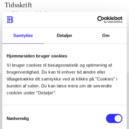
Tidsskrift
Artiklen er en del af
lorem ipsum dolor sit amet ...
Samtykke
Detaljer
Om
Tidsskrift
Artiklerne i
handler ofte om
Hjemmesiden bruger cookies
Vi bruger cookies til besøgsstatistik og optimering af
brugervenlighed. Du kan til enhver tid ændre eller
tilbagetrække dit samtykke ved at klikke på ”Cookies” i
bunden af siden. Du kan læse mere om de anvendte
cookies under ”Detaljer”.
Artikler med samme emner
Fra
Samtykkevalg
Nødvendig