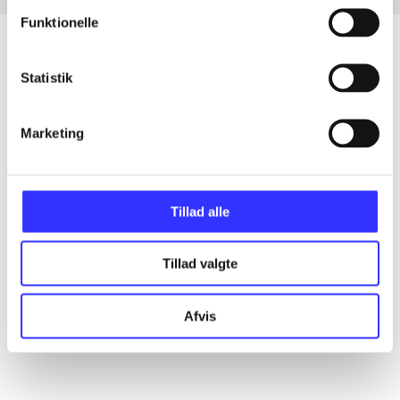
Funktionelle
Statistik
Artikler
Alle registrerede artikler fordelt på udgivelser
Marketing
...
Tillad alle
...
Tillad valgte
...
Afvis
...