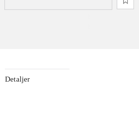
loading
Detaljer
...
...
...
...
...
...
...
...