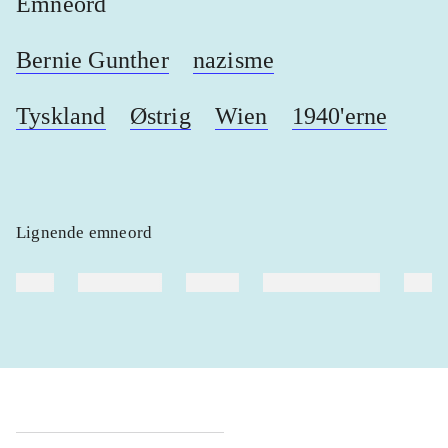
Emneord
Bernie Gunther
nazisme
Tyskland
Østrig
Wien
1940'erne
Lignende emneord
heste
børnebøger
ridning
hestesygdomme
vokal