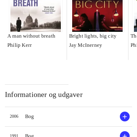
A man without breath
Bright lights, big city
Th
Philip Kerr
Jay McInerney
Ph
Informationer og udgaver
Bog
2006
Bog
1991