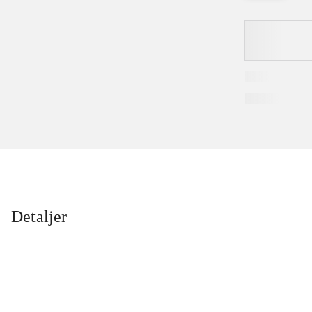
Detaljer
...
...
...
...