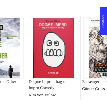
Feedback
the Other
Dogme Impro : bag om
En længere his
Impro Comedy
Günter Grass
Kim von Bülow