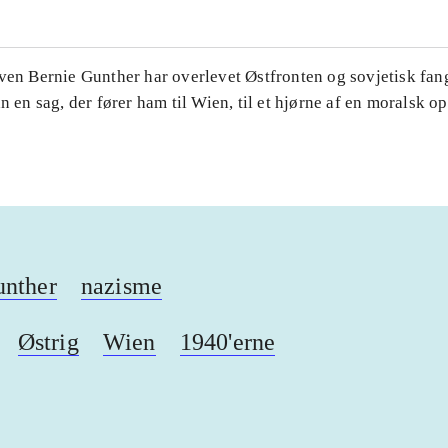
iven Bernie Gunther har overlevet Østfronten og sovjetisk fa
an en sag, der fører ham til Wien, til et hjørne af en moralsk o
unther
nazisme
Østrig
Wien
1940'erne