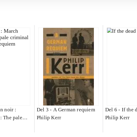
n noir :
Del 3 -
A German requiem
Del 6 -
If the 
: The pale
Philip Kerr
Philip Kerr
German