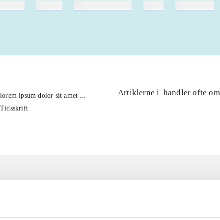
ebøger
ridning
hestesygdomme
vokal
sygdomme
Artiklerne i
handler ofte om
lorem ipsum dolor sit amet ...
Tidsskrift