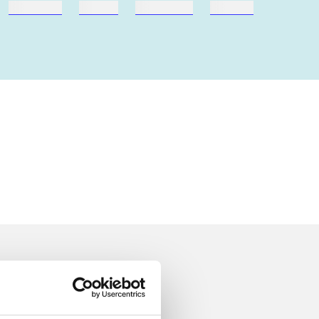
hestesport
træning
skolebøger
hesteavl