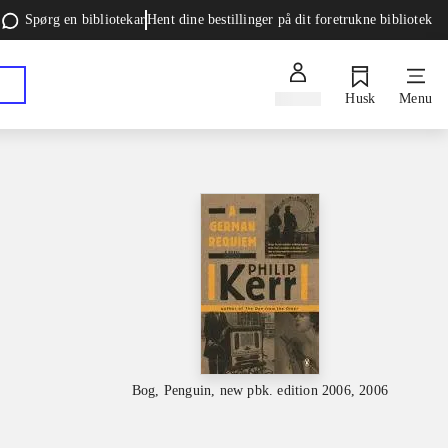
Spørg en bibliotekar
Hent dine bestillinger på dit foretrukne bibliotek
Log ind
Husk
Menu
Bog, Penguin, new pbk. edition 2006, 2006