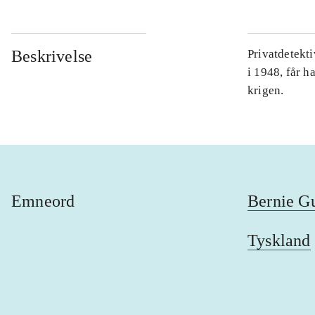
Beskrivelse
Privatdetekt
i 1948, får h
krigen.
Emneord
Bernie G
Tyskland