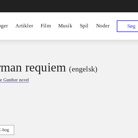
øger
Artikler
Film
Musik
Spil
Noder
Søg
rman requiem
(engelsk)
e Gunther novel
E-bog