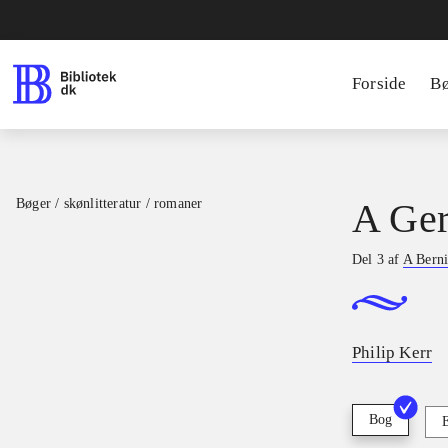
Forside
B
Bøger / skønlitteratur / romaner
A Ge
Del 3 af
A Berni
Philip Kerr
Bog