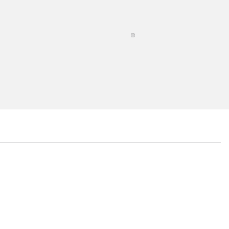
...
...