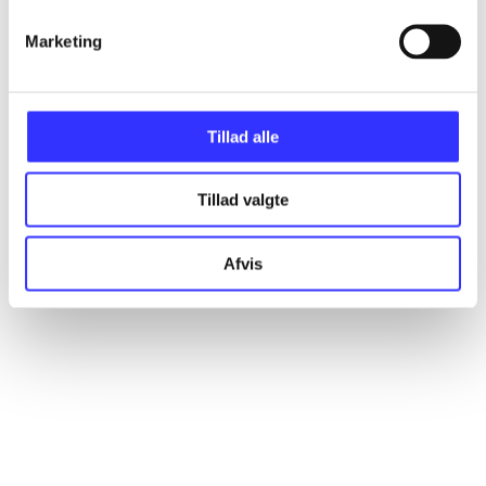
Artikler
Alle registrerede artikler fordelt på udgivelser
Marketing
...
Tillad alle
...
Tillad valgte
...
Afvis
...
...