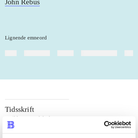
John Rebus
Lignende emneord
heste
børnebøger
ridning
hestesygdomme
vokal
Tidsskrift
Artiklen er en del af
lorem ipsum dolor sit amet ...