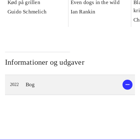
Kød på grillen
Even dogs in the wild
Bl
kr
Guido Schmelich
Ian Rankin
Ch
Informationer og udgaver
Bog
2022