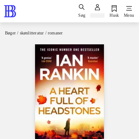
Søg
Log ind
Husk
Menu
Bøger / skønlitteratur / romaner