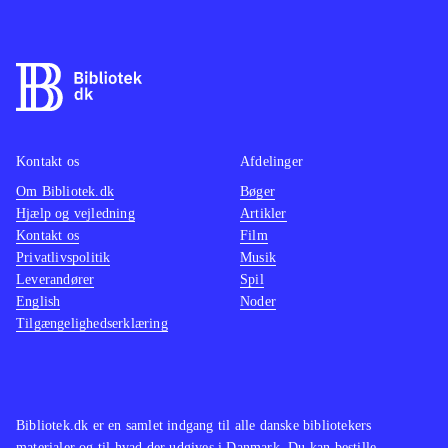
Kontakt os
Afdelinger
Om Bibliotek.dk
Bøger
Hjælp og vejledning
Artikler
Kontakt os
Film
Privatlivspolitik
Musik
Leverandører
Spil
English
Noder
Tilgængelighedserklæring
Bibliotek.dk er en samlet indgang til alle danske bibliotekers
materialer og til hvad der udgives i Danmark. Du kan bestille