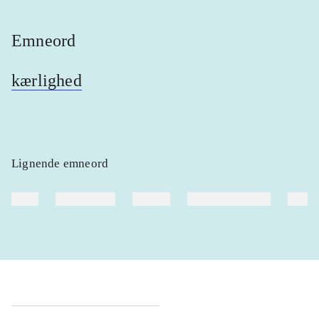
Emneord
kærlighed
Lignende emneord
heste
børnebøger
ridning
hestesygdomme
vokal