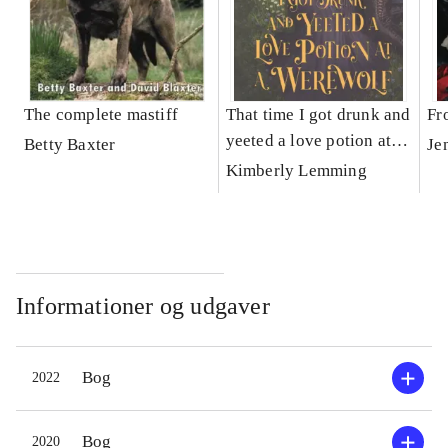
The complete mastiff
That time I got drunk and
Fr
yeeted a love potion at a
Betty Baxter
Je
werewolf
Kimberly Lemming
Informationer og udgaver
Bog
2022
Bog
2020