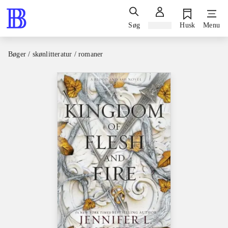
Søg
Log ind
Husk
Menu
Bøger / skønlitteratur / romaner