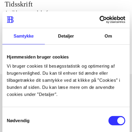
Tidsskrift
Artiklen er en del af
lorem ipsum dolor sit amet ...
Samtykke
Detaljer
Om
Tidsskrift
Artiklerne i
handler ofte om
Hjemmesiden bruger cookies
Vi bruger cookies til besøgsstatistik og optimering af
brugervenlighed. Du kan til enhver tid ændre eller
tilbagetrække dit samtykke ved at klikke på ”Cookies” i
bunden af siden. Du kan læse mere om de anvendte
cookies under ”Detaljer”.
Artikler med samme emner
Fra
Samtykkevalg
Nødvendig