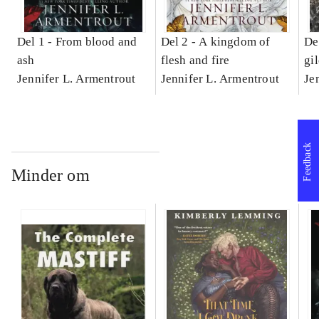
Del 1 -
From blood and
Del 2 -
A kingdom of
De
ash
flesh and fire
gi
Jennifer L. Armentrout
Jennifer L. Armentrout
Je
Feedback
Minder om