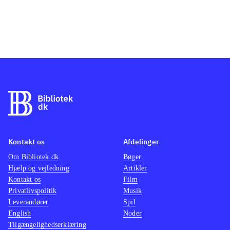
Kontakt os
Afdelinger
Om Bibliotek.dk
Bøger
Hjælp og vejledning
Artikler
Kontakt os
Film
Privatlivspolitik
Musik
Leverandører
Spil
English
Noder
Tilgængelighedserklæring