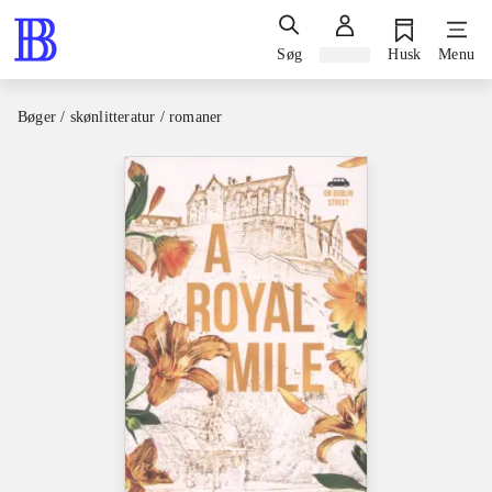
Søg
Log ind
Husk
Menu
Bøger / skønlitteratur / romaner