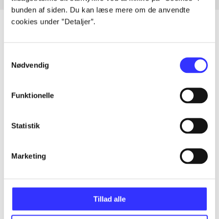
bunden af siden. Du kan læse mere om de anvendte
cookies under ”Detaljer”.
Samtykkevalg
Artikler
Nødvendig
Alle registrerede artikler fordelt på udgivelser
Funktionelle
...
Statistik
...
Marketing
...
...
Tillad alle