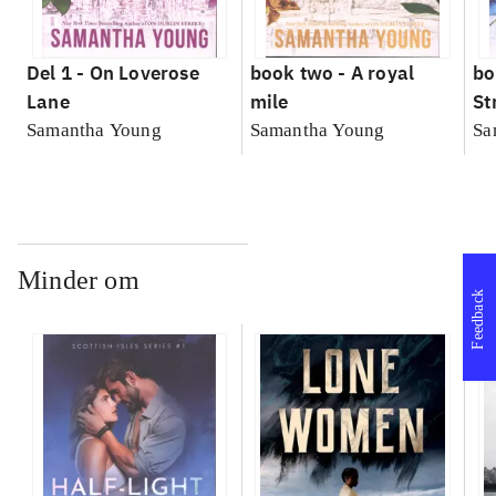
Del 1 -
On Loverose
book two -
A royal
bo
Lane
mile
St
Samantha Young
Samantha Young
Sa
Minder om
Feedback