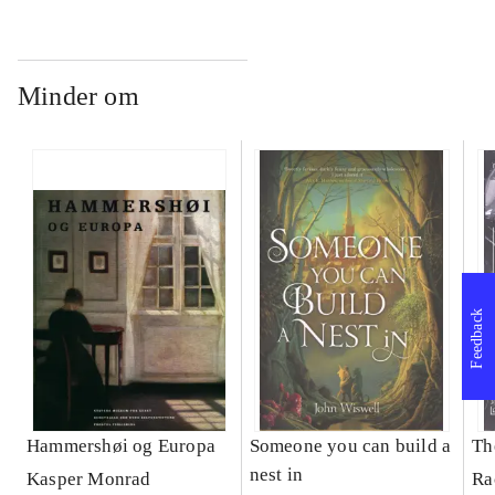
Minder om
Feedback
Hammershøi og Europa
Someone you can build a
Th
nest in
Kasper Monrad
Ra