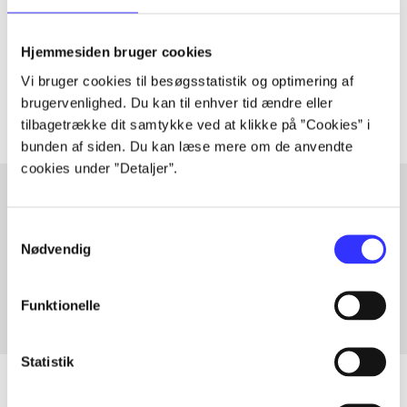
lorem ipsum dolor sit amet ...
Tidsskrift
Hjemmesiden bruger cookies
Artiklerne i
handler ofte om
Vi bruger cookies til besøgsstatistik og optimering af
brugervenlighed. Du kan til enhver tid ændre eller
tilbagetrække dit samtykke ved at klikke på ”Cookies” i
bunden af siden. Du kan læse mere om de anvendte
cookies under ”Detaljer”.
Samtykkevalg
Artikler med samme emner
Nødvendig
Fra
Funktionelle
Statistik