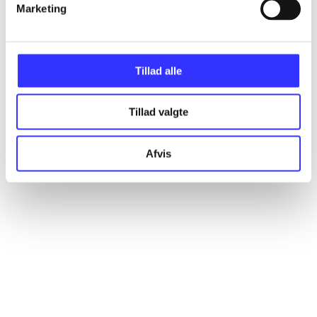
Marketing
Artikler
Alle registrerede artikler fordelt på udgivelser
Tillad alle
...
Tillad valgte
...
Afvis
...
...
...