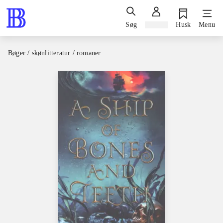
Søg
Log ind
Husk
Menu
Bøger / skønlitteratur / romaner