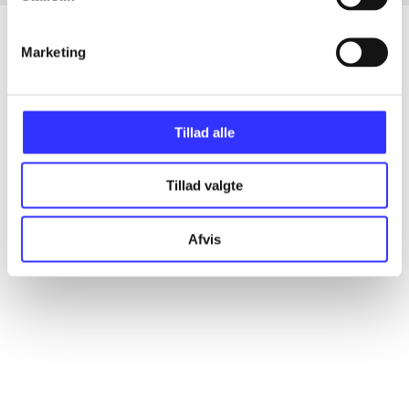
Marketing
Artikler
Alle registrerede artikler fordelt på udgivelser
Tillad alle
...
Tillad valgte
...
Afvis
...
...
...