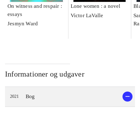
On witness and respair :
Lone women : a novel
Bl
essays
Victor LaValle
Sa
Jesmyn Ward
Ra
Informationer og udgaver
Bog
2021