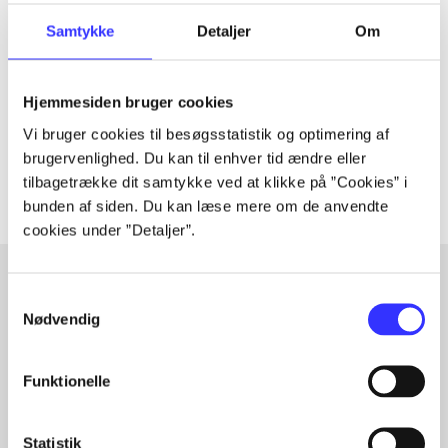
Tidsskrift
Samtykke
Detaljer
Om
Artiklen er en del af
lorem ipsum dolor sit amet ...
Hjemmesiden bruger cookies
Tidsskrift
Vi bruger cookies til besøgsstatistik og optimering af
Artiklerne i
handler ofte om
brugervenlighed. Du kan til enhver tid ændre eller
tilbagetrække dit samtykke ved at klikke på ”Cookies” i
bunden af siden. Du kan læse mere om de anvendte
cookies under ”Detaljer”.
Samtykkevalg
Nødvendig
Artikler med samme emner
Fra
Funktionelle
Statistik