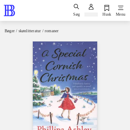
Søg
Log ind
Husk
Menu
Bøger / skønlitteratur / romaner