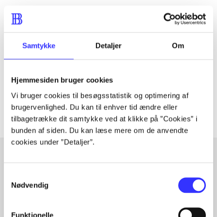
Tidsskrift
Artiklen er en del af
Samtykke
Detaljer
Om
lorem ipsum dolor sit amet ...
Tidsskrift
Hjemmesiden bruger cookies
Artiklerne i
handler ofte om
Vi bruger cookies til besøgsstatistik og optimering af
brugervenlighed. Du kan til enhver tid ændre eller
tilbagetrække dit samtykke ved at klikke på ”Cookies” i
bunden af siden. Du kan læse mere om de anvendte
cookies under ”Detaljer”.
Artikler med samme emner
Samtykkevalg
Nødvendig
Fra
Funktionelle