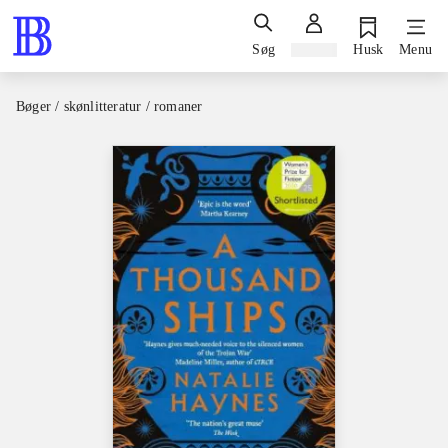
Søg
Log ind
Husk
Menu
Bøger / skønlitteratur / romaner