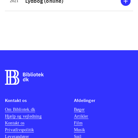
Lydbog (online)
2021
Kontakt os
Afdelinger
Om Bibliotek.dk
Bøger
Hjælp og vejledning
Artikler
Kontakt os
Film
Privatlivspolitik
Musik
Leverandører
Spil