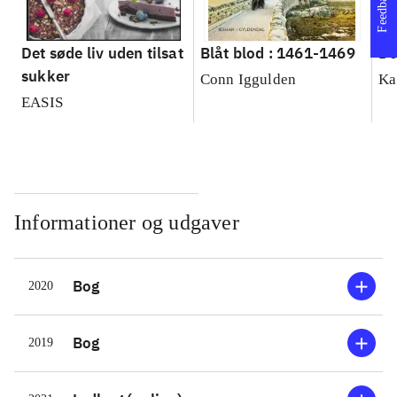
Feedback
Det søde liv uden tilsat
Blåt blod : 1461-1469
De
sukker
Conn Iggulden
Ka
EASIS
Informationer og udgaver
Bog
2020
Bog
2019