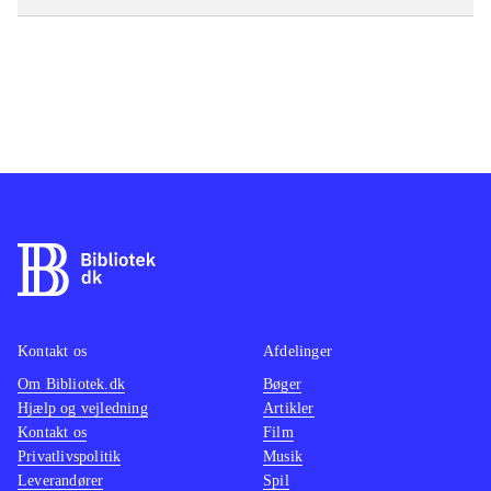
Kontakt os
Afdelinger
Om Bibliotek.dk
Bøger
Hjælp og vejledning
Artikler
Kontakt os
Film
Privatlivspolitik
Musik
Leverandører
Spil