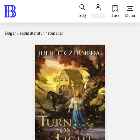
Søg
Log ind
Husk
Menu
Bøger / skønlitteratur / romaner