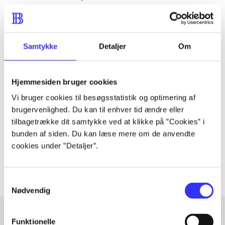
from the most dangerous of those who are suddenly
finding their way to the valley...
Samtykke
Detaljer
Om
Tidsskrift
Hjemmesiden bruger cookies
Artiklen er en del af
Vi bruger cookies til besøgsstatistik og optimering af
brugervenlighed. Du kan til enhver tid ændre eller
lorem ipsum dolor sit amet ...
tilbagetrække dit samtykke ved at klikke på ”Cookies” i
Tidsskrift
bunden af siden. Du kan læse mere om de anvendte
cookies under ”Detaljer”.
Artiklerne i
handler ofte om
Samtykkevalg
Nødvendig
Funktionelle