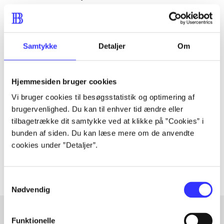
from the most dangerous of those who are suddenly
finding their way to the valley...
Samtykke
Detaljer
Om
Tidsskrift
Hjemmesiden bruger cookies
Artiklen er en del af
Vi bruger cookies til besøgsstatistik og optimering af
brugervenlighed. Du kan til enhver tid ændre eller
lorem ipsum dolor sit amet ...
tilbagetrække dit samtykke ved at klikke på ”Cookies” i
Tidsskrift
bunden af siden. Du kan læse mere om de anvendte
cookies under ”Detaljer”.
Artiklerne i
handler ofte om
Samtykkevalg
Nødvendig
Funktionelle