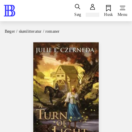
Søg
Log ind
Husk
Menu
Bøger / skønlitteratur / romaner