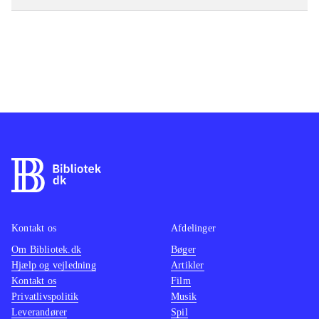
Kontakt os
Afdelinger
Om Bibliotek.dk
Bøger
Hjælp og vejledning
Artikler
Kontakt os
Film
Privatlivspolitik
Musik
Leverandører
Spil