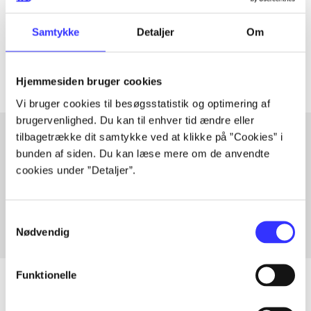
lorem ipsum dolor sit amet ...
Tidsskrift
Samtykke
Detaljer
Om
Artiklerne i
handler ofte om
Hjemmesiden bruger cookies
Vi bruger cookies til besøgsstatistik og optimering af
brugervenlighed. Du kan til enhver tid ændre eller
tilbagetrække dit samtykke ved at klikke på ”Cookies” i
bunden af siden. Du kan læse mere om de anvendte
Artikler med samme emner
cookies under ”Detaljer”.
Fra
Samtykkevalg
Nødvendig
Funktionelle