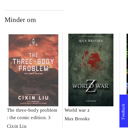
Minder om
Feedback
The three-body problem
World war z
Sh
: the comic edition. 3
Max Brooks
Ma
Cixin Liu