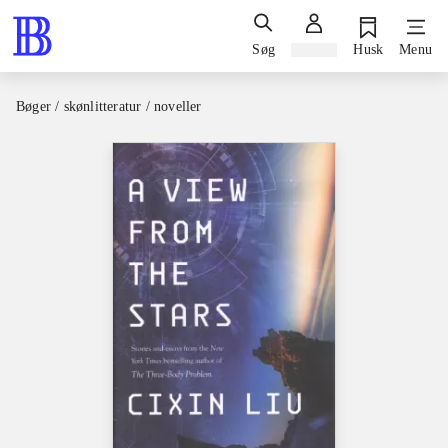
Søg
Log ind
Husk
Menu
Bøger / skønlitteratur / noveller