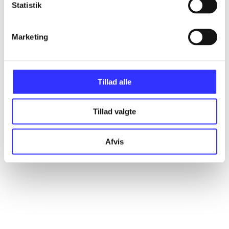
Statistik
Artikler
Alle registrerede artikler fordelt på udgivelser
Marketing
...
Tillad alle
...
Tillad valgte
...
Afvis
...
...