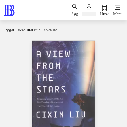
Søg
Log ind
Husk
Menu
Bøger / skønlitteratur / noveller