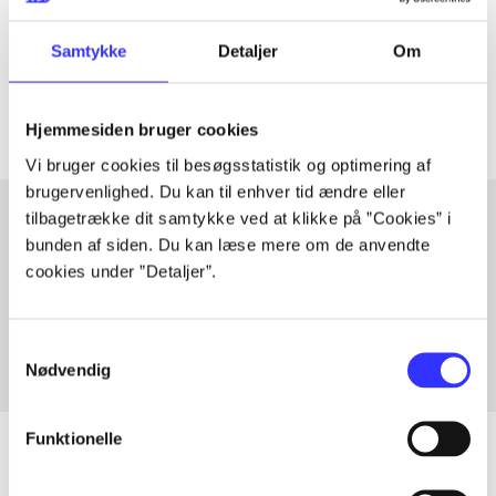
lorem ipsum dolor sit amet ...
Tidsskrift
Samtykke
Detaljer
Om
Artiklerne i
handler ofte om
Hjemmesiden bruger cookies
Vi bruger cookies til besøgsstatistik og optimering af
brugervenlighed. Du kan til enhver tid ændre eller
tilbagetrække dit samtykke ved at klikke på ”Cookies” i
bunden af siden. Du kan læse mere om de anvendte
Artikler med samme emner
cookies under ”Detaljer”.
Fra
Samtykkevalg
Nødvendig
Funktionelle