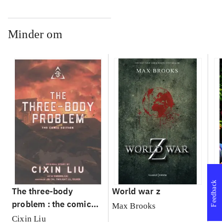
Minder om
Feedback
The three-body
World war z
Sh
problem : the comic
Max Brooks
Ma
edition. 3
Cixin Liu