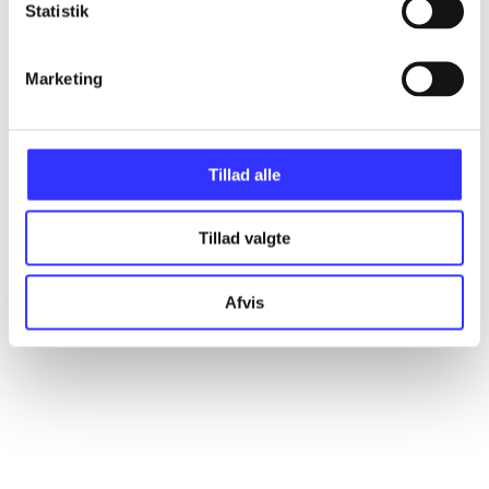
Statistik
Artikler
Alle registrerede artikler fordelt på udgivelser
Marketing
...
Tillad alle
...
Tillad valgte
...
Afvis
...
...