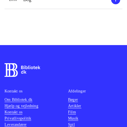
Kontakt os
Afdelinger
Om Bibliotek.dk
Bøger
Hjælp og vejledning
Artikler
Kontakt os
Film
Privatlivspolitik
Musik
Leverandører
Spil