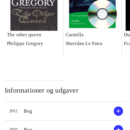
The other queen
Carmilla
Du
Philippa Gregory
Sheridan Le Fanu
Fr
Informationer og udgaver
Bog
2012
Bog
2010