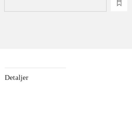
loading
Detaljer
...
...
...
...
...
...
...
...