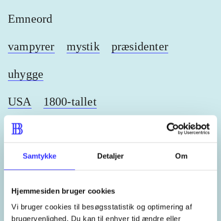
Emneord
vampyrer
mystik
præsidenter
uhygge
USA
1800-tallet
Samtykke
Detaljer
Om
Lignende emneord
heste
børnebøger
ridning
hestesygdomme
vokal
Hjemmesiden bruger cookies
Vi bruger cookies til besøgsstatistik og optimering af
brugervenlighed. Du kan til enhver tid ændre eller