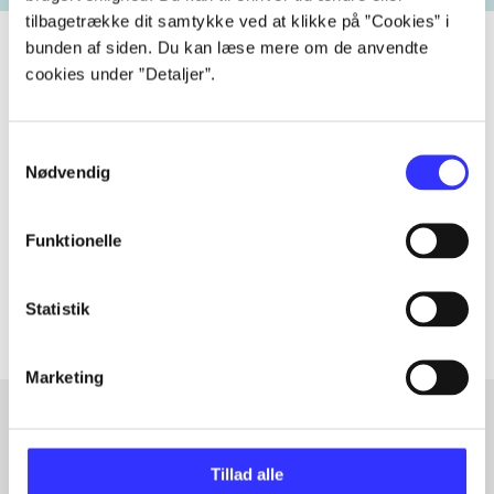
tilbagetrække dit samtykke ved at klikke på ”Cookies” i
bunden af siden. Du kan læse mere om de anvendte
cookies under ”Detaljer”.
Tidsskrift
Artiklen er en del af
Samtykkevalg
Nødvendig
lorem ipsum dolor sit amet ...
Funktionelle
Tidsskrift
Artiklerne i
handler ofte om
Statistik
Marketing
Artikler med samme emner
Tillad alle