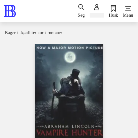
Søg
Log ind
Husk
Menu
Bøger / skønlitteratur / romaner