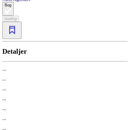
Bog
loading
Detaljer
...
...
...
...
...
...
...