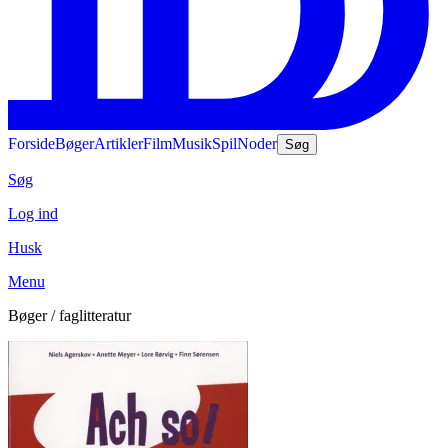
Forside
Bøger
Artikler
Film
Musik
Spil
Noder
Søg
Søg
Log ind
Husk
Menu
Bøger / faglitteratur