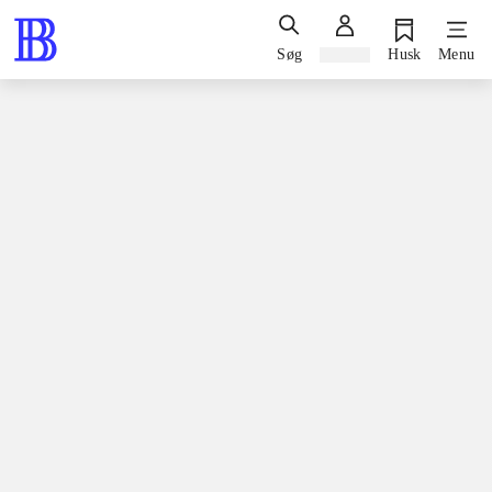
Søg
Log ind
Husk
Menu
Bøger / skønlitteratur / romaner