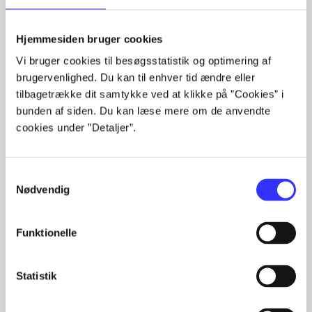
lorem ipsum dolor sit amet ...
Hjemmesiden bruger cookies
Tidsskrift
Vi bruger cookies til besøgsstatistik og optimering af
Artiklerne i
handler ofte om
brugervenlighed. Du kan til enhver tid ændre eller
tilbagetrække dit samtykke ved at klikke på ”Cookies” i
bunden af siden. Du kan læse mere om de anvendte
cookies under ”Detaljer”.
Samtykkevalg
Artikler med samme emner
Nødvendig
Fra
Funktionelle
Statistik