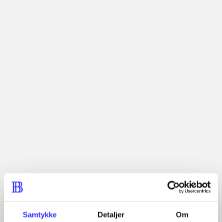
Lignende emneord
Spring over
heste
børnebøger
ridning
hestesygdomme
vokal
sygdomme
hestesport
træning
skolebøger
hesteavl
Tidsskrift
Samtykke
Detaljer
Om
Artiklen er en del af